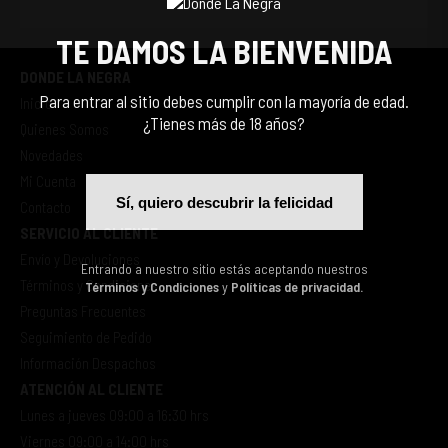
TE DAMOS LA BIENVENIDA
DONDE LA NEGRA
Para entrar al sitio debes cumplir con la mayoría de edad.
Inicio
¿Tienes más de 18 años?
Quienes Somos
Novedades
Mi Cuenta
Sí, quiero descubrir la felicidad
Contacto
SERVICIO AL CLIENTE
Envío y Devoluciones
Entrando a nuestro sitio estás aceptando nuestros
Términos y Condiciones
Términos y Condiciones
y
Políticas de privacidad.
Preguntas Frecuentes
Seguimiento de Pedido
Información Despachos
ATENCIÓN AL CLIENTE
Lunes a jueves 09:00 a 16:30 hrs
Viernes 09:00 a 14:00 hrs