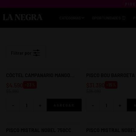
PIDE
CATEGORÍAS
OPORTUNIDADES ⏰
P
Filtrar por
CÓCTEL CAMPANARIO MANGO
PISCO BOU BARROETA 
SOUR 1L
750CC
$
4.590
$
31.390
-
23
%
-
15
%
$
5.990
$
36.990
-
+
-
+
AGREGAR
PISCO MISTRAL NOBEL 750CC
PISCO MISTRAL NOBE
750CC