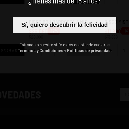
¿Tienes más de 18 años?
PISCO BOU BARROETA A MIS
PISCO MIS
Sí, quiero descubrir la felicidad
NIETAS 35° 750CC
750CC
$
25.590
$
11.990
-
12
%
-
14
$
28.990
$
13.990
Entrando a nuestro sitio estás aceptando nuestros
-
+
-
Términos y Condiciones
y
Políticas de privacidad.
AGREGAR
AGOTADO
NOVEDADES