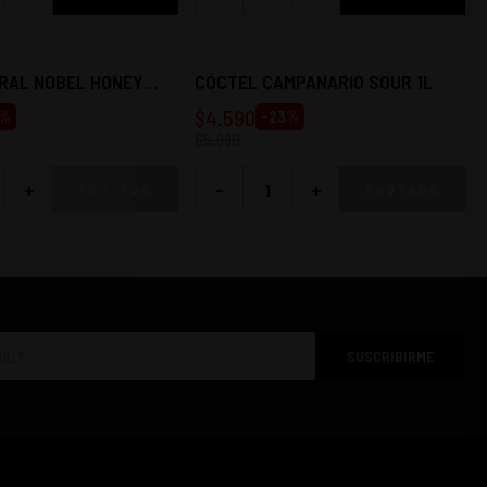
TRAL NOBEL HONEY
CÓCTEL CAMPANARIO SOUR 1L
$
4.590
%
-
23
%
$
5.990
+
-
+
AGOTADO
AGOTADO
SUSCRIBIRME