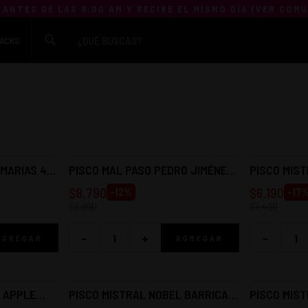
 ANTES DE LAS 8:00 AM Y RECIBE EL MISMO DÍA (
VER COM
ACKS
MARIAS 40°
PISCO MAL PASO PEDRO JIMÉNEZ
PISCO MIST
40° 1L
$
8.790
$
6.190
-
12
%
-
17
$
9.990
$
7.490
-
+
-
AGREGAR
AGREGAR
L APPLE
PISCO MISTRAL NOBEL BARRICA
PISCO MIS
TOSTADA 750CC
CRISTALINO