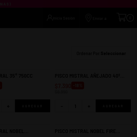
UNAS
)
Inicia Sesión
0
Enviar a:
Ordenar Por:
Seleccionar
RAL 35° 750CC
PISCO MISTRAL AÑEJADO 40º
750CC
$
7.390
%
-
18
%
$
8.990
+
-
+
AGREGAR
AGREGAR
TRAL NOBEL
PISCO MISTRAL NOBEL FIRE
 750CC 40°
750CC