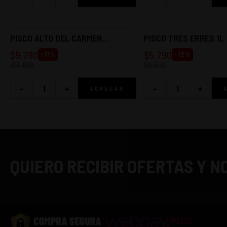
PISCO ALTO DEL CARMEN
PISCO TRES ERRES 1L
ETIQUETA BLANCA 40º 750CC
$
9.790
$
5.790
-
11
%
-
12
%
$
10.990
$
6.590
-
+
-
+
AGREGAR
QUIERO RECIBIR OFERTAS Y 