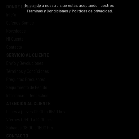
Entrando a nuestro sitio estás aceptando nuestros
DONDE LA NEGRA
Términos y Condiciones
y
Políticas de privacidad.
Inicio
Quienes Somos
Novedades
Mi Cuenta
Contacto
SERVICIO AL CLIENTE
Envío y Devoluciones
Términos y Condiciones
Preguntas Frecuentes
Seguimiento de Pedido
Información Despachos
ATENCIÓN AL CLIENTE
Lunes a jueves 09:00 a 16:30 hrs
Viernes 09:00 a 14:00 hrs
Sábados 08:00 a 11:00 hrs
CONTACTO