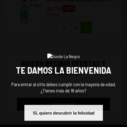
UNIDADES)
$
5.760
-
28
%
$
8.040
-
+
QUIERO RECIBIR OFERTAS Y
TE DAMOS LA BIENVENIDA
NOVEDADES
Para entrar al sitio debes cumplir con la mayoría de edad.
¿Tienes más de 18 años?
SUSCRIBIRME
Sí, quiero descubrir la felicidad