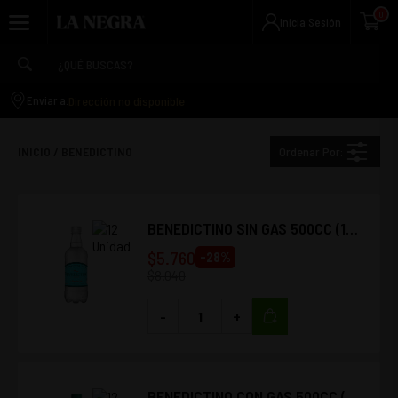
0
Inicia Sesión
Dirección no disponible
Enviar a:
Ordenar Por:
INICIO
/
BENEDICTINO
BENEDICTINO SIN GAS 500CC (12
UNIDADES)
$
5.760
-
28
%
$
8.040
-
+
BENEDICTINO CON GAS 500CC (12