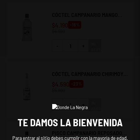
CÓCTEL CAMPANARIO MANGO
COLADO 700CC
$
4.190
-
16
%
$
4.990
-
+
CÓCTEL CAMPANARIO CHIRIMOYA
COLADA 700CC
$
4.590
-
23
%
$
5.990
-
+
TE DAMOS LA BIENVENIDA
PISCO CAMPANARIO REPOSADO
Para entrar al sitio debes cumplir con la mayoría de edad.
35 700CC