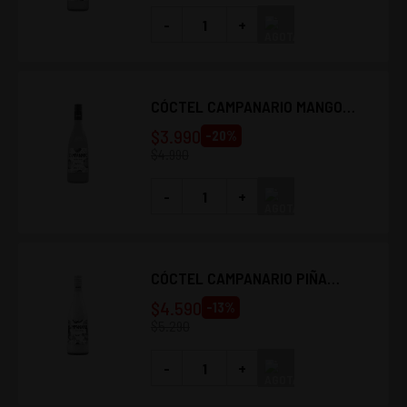
-
+
CÓCTEL CAMPANARIO MANGO
SOUR 700CC
$
3.990
-
20
%
$
4.990
-
+
CÓCTEL CAMPANARIO PIÑA
COLADA 700CC
$
4.590
-
13
%
$
5.290
-
+