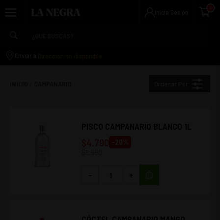
0
Inicia Sesión
Dirección no disponible
Enviar a:
Ordenar Por:
INICIO
/
CAMPANARIO
PISCO CAMPANARIO BLANCO 1L
$
4.790
-
20
%
$
5.990
-
+
CÓCTEL CAMPANARIO MANGO