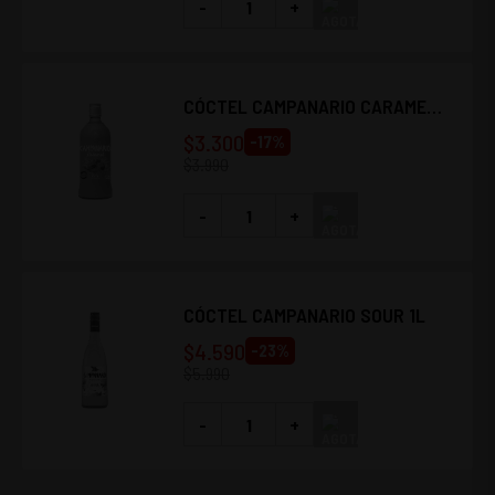
-
+
CÓCTEL CAMPANARIO CARAMEL
700CC
$
3.300
-
17
%
$
3.990
-
+
CÓCTEL CAMPANARIO SOUR 1L
$
4.590
-
23
%
$
5.990
-
+