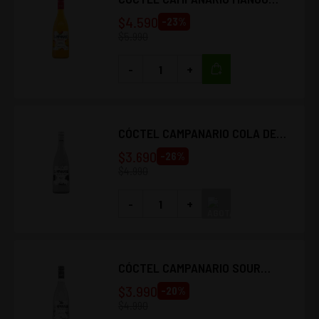
SOUR 1L
$
4.590
-
23
%
$
5.990
-
+
CÓCTEL CAMPANARIO COLA DE
MONO 700CC
$
3.690
-
26
%
$
4.990
-
+
CÓCTEL CAMPANARIO SOUR
700CC
$
3.990
-
20
%
$
4.990