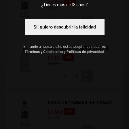
$
3.500
-
12
%
¿Tienes más de 18 años?
$
3.991
-
+
Sí, quiero descubrir la felicidad
Entrando a nuestro sitio estás aceptando nuestros
CÓCTELCAMPANARIO SOUR 1L
Términos y Condiciones
y
Políticas de privacidad.
$
3.690
-
8
%
$
3.990
-
+
PISCO CAMPANARIO REPOSADO
35 1L
$
3.990
-
11
%
$
4.500