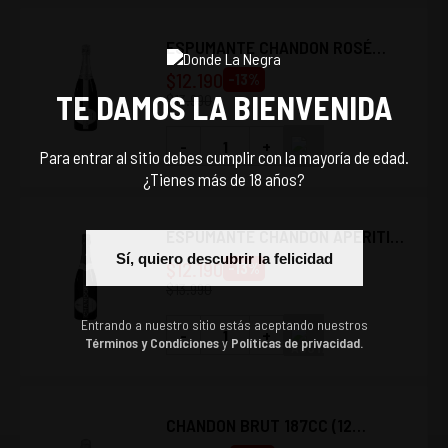
ESPUMANTE CHANDON ROSÉ
750CC
$
12.190
-
13
%
TE DAMOS LA BIENVENIDA
$
13.990
-
+
Para entrar al sitio debes cumplir con la mayoría de edad.
¿Tienes más de 18 años?
ESPUMANTE CHANDON APERITIF
750CC
Sí, quiero descubrir la felicidad
$
12.190
-
13
%
$
13.990
Entrando a nuestro sitio estás aceptando nuestros
-
+
Términos y Condiciones
y
Políticas de privacidad.
CHANDON BRUT 187CC (12
UNIDADES)