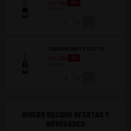
$
47.880
-
20
%
$
59.880
-
+
CHANDON BRUT 375CC (12
UNIDADES)
$
74.280
-
17
%
$
90.000
-
+
QUIERO RECIBIR OFERTAS Y
NOVEDADES