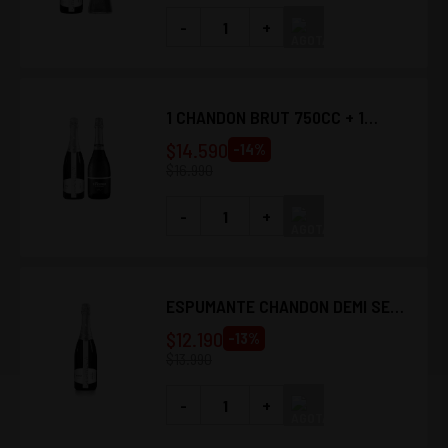
-
+
1 CHANDON BRUT 750CC + 1
VIÑAMAR BRUT 750CC
$
14.590
-
14
%
$
16.990
-
+
ESPUMANTE CHANDON DEMI SEC
750CC
$
12.190
-
13
%
$
13.990
-
+