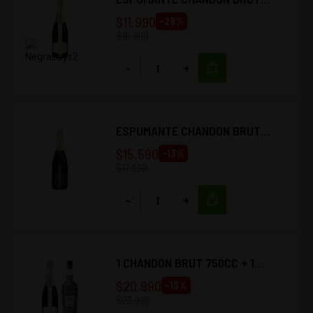
750CC
$
11.990
-
29
%
$
16.990
-
+
ESPUMANTE CHANDON BRUT
NATURE 750CC
$
15.590
-
13
%
$
17.990
-
+
1 CHANDON BRUT 750CC + 1
APEROL 750CC
$
20.990
-
13
%
$
23.990