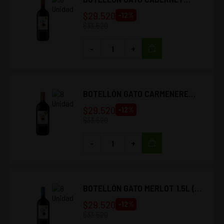
SAUVIGNON 1.5L (8 UNIDADES)
$
29.520
-
12
%
$
33.520
-
+
BOTELLÓN GATO CARMENERE
1.5L (8 UNIDADES)
$
29.520
-
12
%
$
33.520
-
+
BOTELLÓN GATO MERLOT 1.5L (8
UNIDADES)
$
29.520
-
12
%
$
33.520