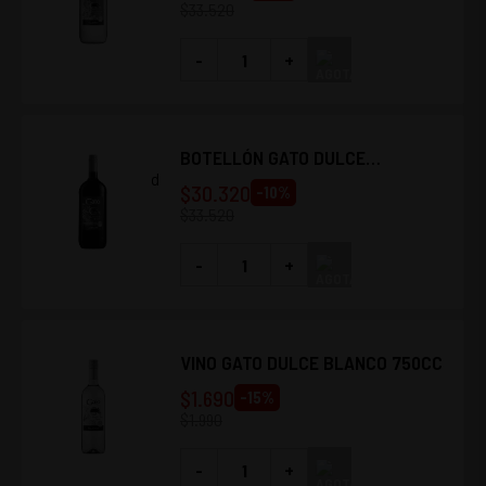
$
33.520
-
+
BOTELLÓN GATO DULCE
NAVEGADO 1.5L (8 UNIDADES)
$
30.320
-
10
%
$
33.520
-
+
VINO GATO DULCE BLANCO 750CC
$
1.690
-
15
%
$
1.990
-
+