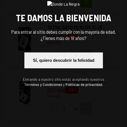
-
+
TE DAMOS LA BIENVENIDA
TETRA GATO MERLOT 2L (8
Para entrar al sitio debes cumplir con la mayoría de edad.
UNIDADES)
$
30.320
-
17
%
¿Tienes más de 18 años?
$
36.720
-
+
Sí, quiero descubrir la felicidad
Entrando a nuestro sitio estás aceptando nuestros
TETRA GATO MERLOT 1L (12
Términos y Condiciones
y
Políticas de privacidad.
UNIDADES)
$
23.880
-
20
%
$
30.000
-
+