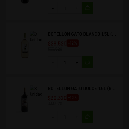
-
+
BOTELLÓN GATO BLANCO 1.5L (8
UNIDADES)
$
29.520
-
12
%
$
33.520
-
+
BOTELLÓN GATO DULCE 1.5L (8
UNIDADES)
$
30.320
-
10
%
$
33.520
-
+