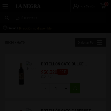
0
Inicia Sesión
Dirección no disponible
Enviar a:
Ordenar Por:
INICIO
/
GATO
BOTELLÓN GATO DULCE
CHOCOLATE 1.5L (8 UNIDADES)
$
30.320
-
10
%
$
33.520
-
+
BOTELLÓN GATO CABERNET