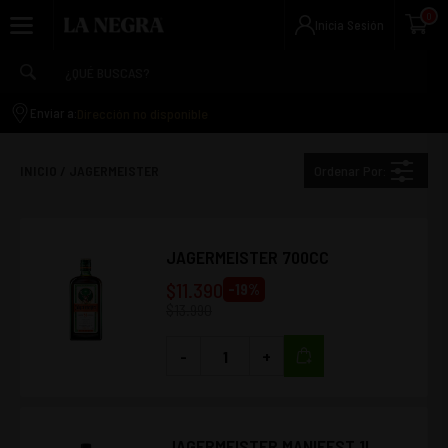
0
Inicia Sesión
Dirección no disponible
Enviar a:
Ordenar Por:
INICIO
/
JAGERMEISTER
JAGERMEISTER 700CC
$
11.390
-
19
%
$
13.990
-
+
JAGERMEISTER MANIFEST 1L