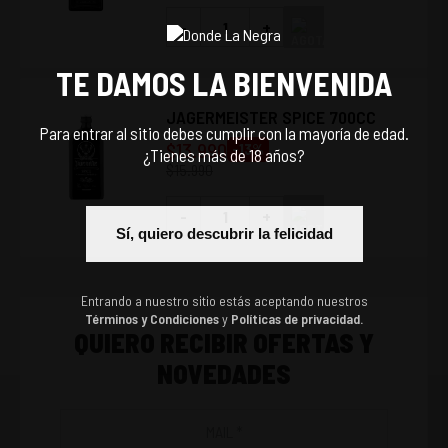
-
+
TE DAMOS LA BIENVENIDA
JAGERMEISTER SPICE 700CC
Para entrar al sitio debes cumplir con la mayoría de edad.
$
13.990
-
13
%
¿Tienes más de 18 años?
$
15.990
-
+
Sí, quiero descubrir la felicidad
Entrando a nuestro sitio estás aceptando nuestros
Términos y Condiciones
y
Políticas de privacidad.
QUIERO RECIBIR OFERTAS Y
NOVEDADES