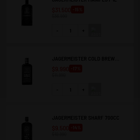
$
31.500
-
15
%
$
36.990
-
+
JAGERMEISTER COLD BREW
700CC
$
9.990
-
17
%
$
11.990
-
+
JAGERMEISTER SHARF 700CC
$
9.500
-
14
%
$
10.990