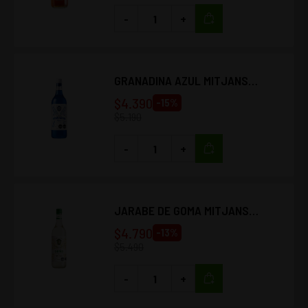
-
+
GRANADINA AZUL MITJANS
900CC
$
4.390
-
15
%
$
5.190
-
+
JARABE DE GOMA MITJANS
900CC
$
4.790
-
13
%
$
5.490
-
+