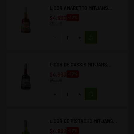
LICOR AMARETTO MITJANS
750CC
$
4.990
-
17
%
$
5.990
-
+
LICOR DE CASSIS MITJANS
750CC
$
4.990
-
17
%
$
5.990
-
+
LICOR DE PISTACHO MITJANS
750CC
$
4.990
-
17
%