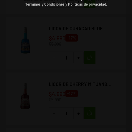
-
+
Términos y Condiciones
y
Políticas de privacidad.
LICOR DE CURACAO BLUE
MITJANS 750CC
$
4.990
-
17
%
$
5.990
-
+
LICOR DE CHERRY MITJANS
750CC
$
4.990
-
17
%
$
5.990
-
+