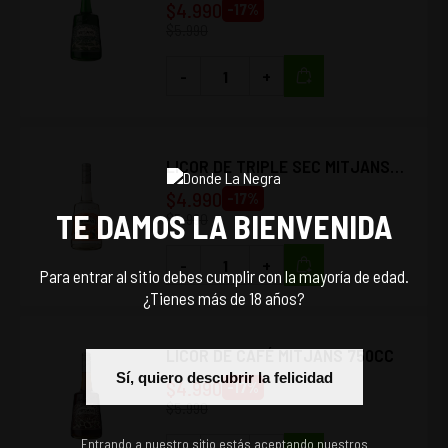
$
4.990
-
17
%
$
5.990
-
+
LICOR DE TRIPLE SEC MITJANS
750CC
$
4.990
-
17
%
TE DAMOS LA BIENVENIDA
$
5.990
-
+
Para entrar al sitio debes cumplir con la mayoría de edad.
¿Tienes más de 18 años?
LICOR DE CAFÉ MITJANS 750CC
Sí, quiero descubrir la felicidad
$
4.990
-
17
%
$
5.990
Entrando a nuestro sitio estás aceptando nuestros