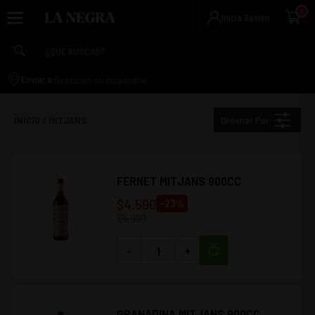
0
Inicia Sesión
Dirección no disponible
Enviar a:
Ordenar Por:
INICIO
/
MITJANS
FERNET MITJANS 900CC
$
4.590
-
23
%
$
5.990
-
+
GRANADINA MITJANS 900CC