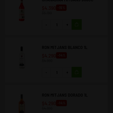
$
4.390
-
15
%
$
5.190
-
+
RON MITJANS BLANCO 1L
$
4.290
-
14
%
$
4.990
-
+
RON MITJANS DORADO 1L
$
4.290
-
14
%
$
4.990