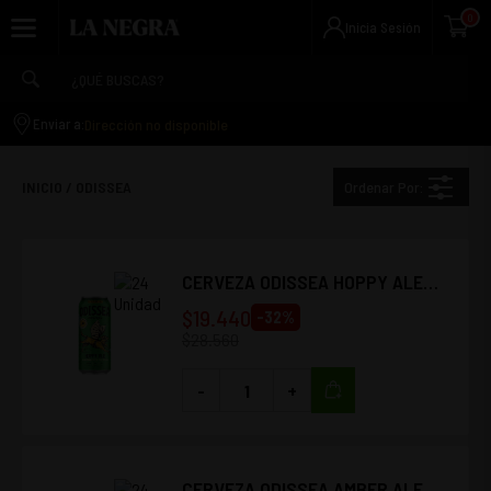
0
Inicia Sesión
Dirección no disponible
Enviar a:
Ordenar Por:
INICIO
/
ODISSEA
CERVEZA ODISSEA HOPPY ALE
470CC (24 UNIDADES)
$
19.440
-
32
%
$
28.560
-
+
CERVEZA ODISSEA AMBER ALE