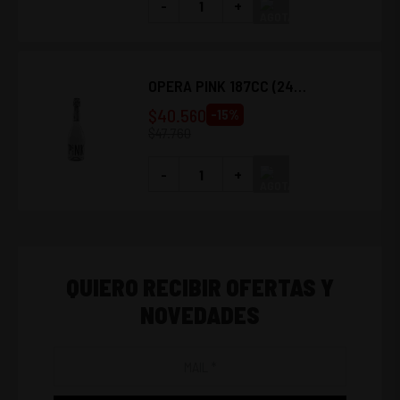
-
+
OPERA PINK 187CC (24
UNIDADES)
$
40.560
-
15
%
$
47.760
-
+
QUIERO RECIBIR OFERTAS Y
NOVEDADES