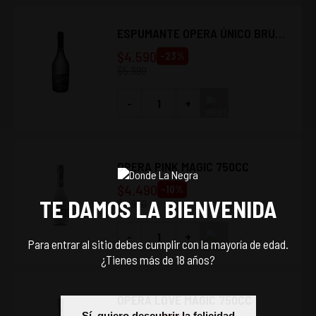
ESPUMANTE OPERA ÚNICO BRUT
750CC
$
4.590
-
23
%
$
5.990
-
+
OPERA PINK MAGIC 750CC
$
4.490
-
10
%
TE DAMOS LA BIENVENIDA
$
4.990
-
+
Para entrar al sitio debes cumplir con la mayoría de edad.
¿Tienes más de 18 años?
OPERA LOVE MAGIC 750CC
Sí, quiero descubrir la felicidad