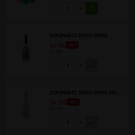
-
+
ESPUMANTE OPERA PRIMA
SPRITZ 750CC
$
4.190
-
16
%
$
4.990
-
+
ESPUMANTE OPERA PRIMA GOLD
750CC
$
4.390
-
12
%
$
4.990
-
+