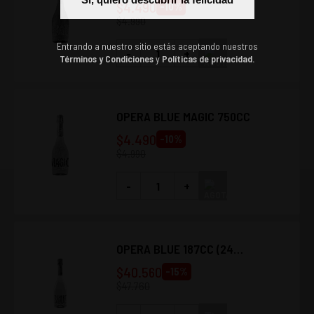
$
4.490
-
10
%
$
4.990
Entrando a nuestro sitio estás aceptando nuestros
-
+
Términos y Condiciones
y
Políticas de privacidad.
OPERA BLUE MAGIC 750CC
$
4.490
-
10
%
$
4.990
-
+
OPERA BLUE 187CC (24
UNIDADES)
$
40.560
-
15
%
$
47.760