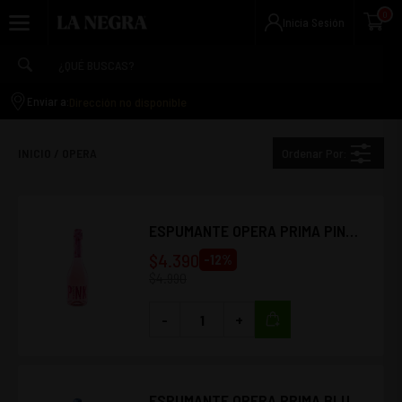
0
Inicia Sesión
Dirección no disponible
Enviar a:
Ordenar Por:
INICIO
/
OPERA
ESPUMANTE OPERA PRIMA PINK
MOSCATO 750CC
$
4.390
-
12
%
$
4.990
-
+
ESPUMANTE OPERA PRIMA BLUE