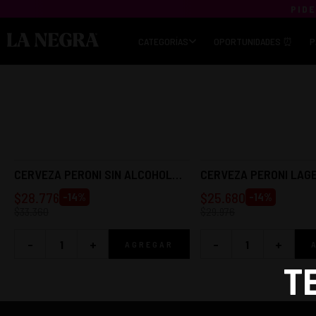
PIDE
CATEGORÍAS
OPORTUNIDADES ⏰
P
CERVEZA PERONI SIN ALCOHOL
CERVEZA PERONI LAG
330CC (24 UNIDADES)
(24 UNIDADES)
$
28.776
$
25.680
-
14
%
-
14
%
$
33.360
$
29.976
-
+
-
+
AGREGAR
T