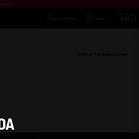
UNAS
)
Inicia Sesión
0
Enviar a:
Ordenar Por:
Seleccionar
DA