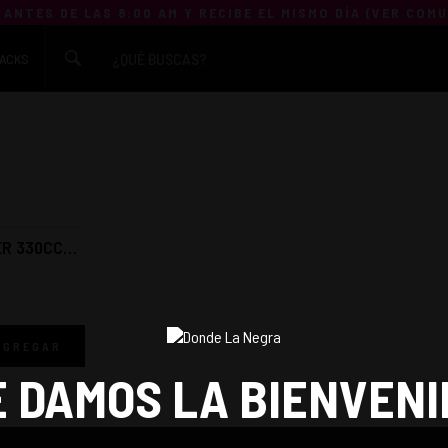
 ANTES DE LAS 8:00 AM Y RECIBE EL MISMO DÍA (
VER COM
ACKS
ER 330CC
AGREGAR
E DAMOS LA BIENVENI