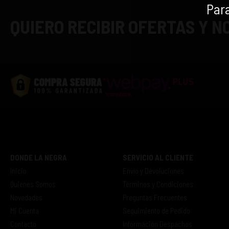
Para
QUIERO RECIBIR OFERTAS Y 
DONDE LA NEGRA
SERVICIO AL CLIENTE
Inicio
Envío y Devoluciones
Quienes Somos
Términos y Condiciones
Novedades
Preguntas Frecuentes
Mi Cuenta
Seguimiento de Pedido
Contacto
Información Despachos