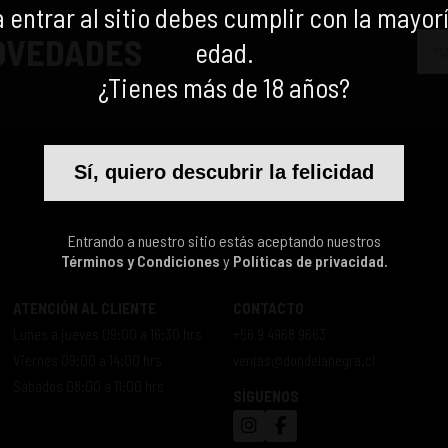
 entrar al sitio debes cumplir con la mayor
NOVEDADES
edad.
¿Tienes más de 18 años?
Sí, quiero descubrir la felicidad
Entrando a nuestro sitio estás aceptando nuestros
Términos y Condiciones
y
Políticas de privacidad.
ATENCIÓN AL CLIENTE
CONTACTO
Lunes a jueves 09:00 a 16:30 hrs
+56 9 4968 9663
Viernes 09:00 a 14:00 hrs
ventas@dondelanegra.cl
Sábados 08:00 a 11:00 hrs
SÍGUENOS