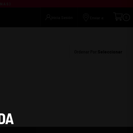
UNAS
)
Inicia Sesión
0
Enviar a:
Ordenar Por:
Seleccionar
DA