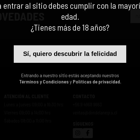
 entrar al sitio debes cumplir con la mayor
NOVEDADES
edad.
¿Tienes más de 18 años?
Sí, quiero descubrir la felicidad
Entrando a nuestro sitio estás aceptando nuestros
Términos y Condiciones
y
Políticas de privacidad.
ATENCIÓN AL CLIENTE
CONTACTO
Lunes a jueves 09:00 a 16:30 hrs
+56 9 4968 9663
Viernes 09:00 a 14:00 hrs
ventas@dondelanegra.cl
Sábados 08:00 a 11:00 hrs
SÍGUENOS