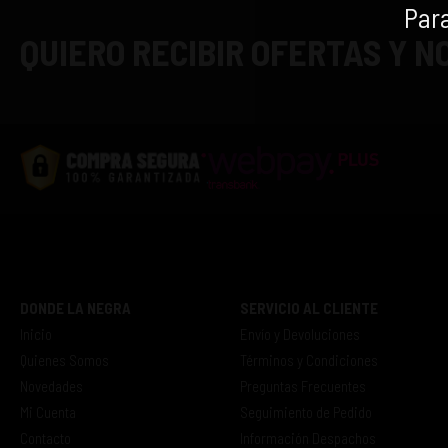
Para
QUIERO RECIBIR OFERTAS Y 
DONDE LA NEGRA
SERVICIO AL CLIENTE
Inicio
Envío y Devoluciones
Quienes Somos
Términos y Condiciones
Novedades
Preguntas Frecuentes
Mi Cuenta
Seguimiento de Pedido
Contacto
Información Despachos