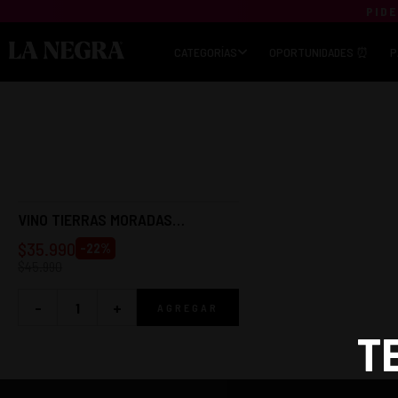
PIDE
CATEGORÍAS
OPORTUNIDADES ⏰
P
VINO TIERRAS MORADAS
CARMENERE 750CC
$
35.990
-
22
%
$
45.990
-
+
AGREGAR
T