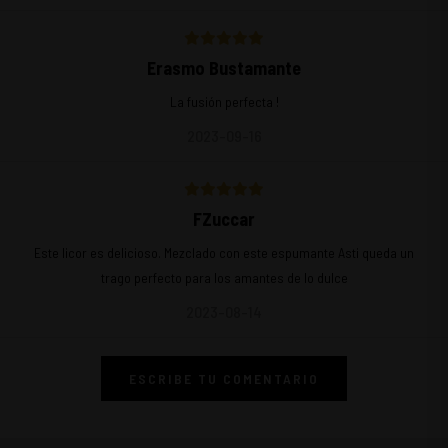
Erasmo Bustamante
La fusión perfecta !
2023-09-16
FZuccar
Este licor es delicioso. Mezclado con este espumante Asti queda un
trago perfecto para los amantes de lo dulce
2023-08-14
ESCRIBE TU COMENTARIO