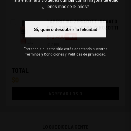
¿Tienes más de 18 años?
1 APERITIVO ZEROZOTTI ROSATO
0.0% 750CC + 1 COPA ZEROZOTTI
Sí, quiero descubrir la felicidad
$
10.490
-
19
%
$
12.990
Entrando a nuestro sitio estás aceptando nuestros
Términos y Condiciones
y
Políticas de privacidad.
TOTAL
$
0
AGREGAR LOS
0
LO QUE DICE LA GENTE