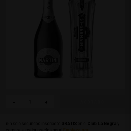
-
+
AGOTADO
¡En solo segundos inscríbete
GRATIS
en el
Club La Negra
y
compra al mejor precio ahora!
Empieza aquí