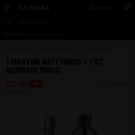
0
Inicia Sesión
Dirección no disponible
Enviar a:
INICIO
/
PACKS
/
1 MARTINI ASTI 750CC + 1 ST. GERMAIN 750...
1 MARTINI ASTI 750CC + 1 ST.
GERMAIN 750CC
$
32.990
-
18
%
$
39.990