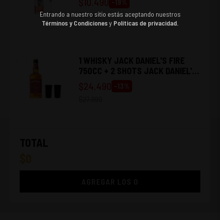
$
10.490
-
19
%
Entrando a nuestro sitio estás aceptando nuestros
$
12.990
Términos y Condiciones
y
Políticas de privacidad.
1 WHISKY JACK DANIEL'S FIRE
750CC + 2 SHOTS JACK DANIEL'S
FIRE
$
24.490
-
13
%
$
27.990
TOTAL
$
0
AGREGAR LOS
0