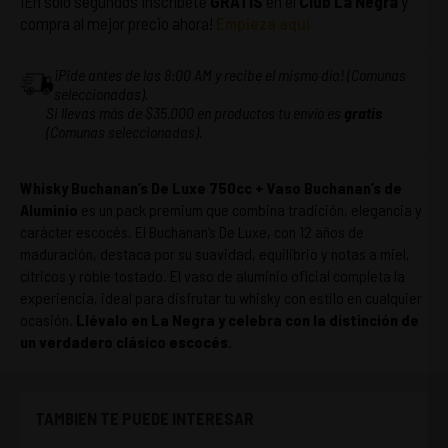
¡En solo segundos inscríbete
GRATIS
en el
Club La Negra
y
compra al mejor precio ahora!
Empieza aquí
¡Pide antes de las 8:00 AM y recibe el mismo día! (Comunas
seleccionadas).
Si llevas más de $35.000 en productos tu envío es
gratis
(Comunas seleccionadas).
Whisky Buchanan’s De Luxe 750cc + Vaso Buchanan’s de
Aluminio
es un pack premium que combina tradición, elegancia y
carácter escocés. El Buchanan’s De Luxe, con 12 años de
maduración, destaca por su suavidad, equilibrio y notas a miel,
cítricos y roble tostado. El vaso de aluminio oficial completa la
experiencia, ideal para disfrutar tu whisky con estilo en cualquier
ocasión.
Llévalo en La Negra y celebra con la distinción de
un verdadero clásico escocés.
TAMBIEN TE PUEDE INTERESAR