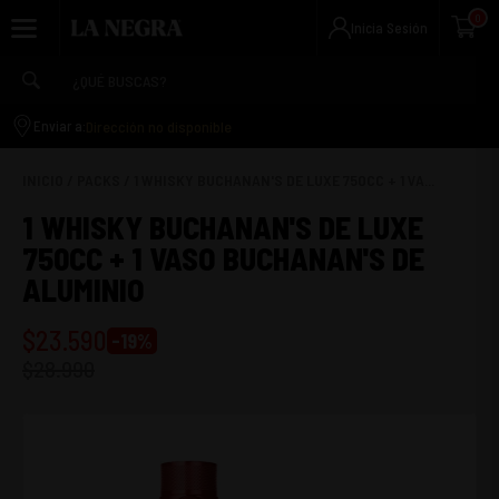
0
Inicia Sesión
Dirección no disponible
Enviar a:
INICIO
/
PACKS
/
1 WHISKY BUCHANAN'S DE LUXE 750CC + 1 VA...
1 WHISKY BUCHANAN'S DE LUXE
750CC + 1 VASO BUCHANAN'S DE
ALUMINIO
$
23.590
-
19
%
$
28.990