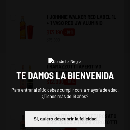
1 JOHNNIE WALKER RED LABEL 1L
+ 1 VASO RED JW ALUMINIO
$
13.190
-
18
%
$
15.990
1 RAMAZZOTTI APERITIVO
ROSATO 700CC + 1 VIÑAMAR
TE DAMOS LA BIENVENIDA
BRUT 750CC
$
12.990
-
19
%
$
15.990
Para entrar al sitio debes cumplir con la mayoría de edad.
¿Tienes más de 18 años?
1 APERITIVO ZEROZOTTI ROSATO
Sí, quiero descubrir la felicidad
0.0% 750CC + 1 COPA ZEROZOTTI