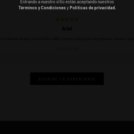
Entrando a nuestro sitio estás aceptando nuestros
Términos y Condiciones
y
Políticas de privacidad.
Ariel
no tradicional que nunca falla, sabor intenso ideal para acompañar carnes roja
2025-08-05
ESCRIBE TU COMENTARIO