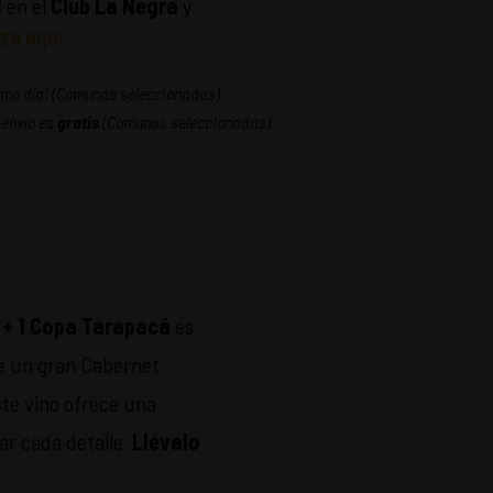
S
en el
Club La Negra
y
za aquí
ismo día! (Comunas seleccionadas).
 envío es
gratis
(Comunas seleccionadas).
 + 1 Copa Tarapacá
es
de un gran Cabernet
ste vino ofrece una
ar cada detalle.
Llévalo