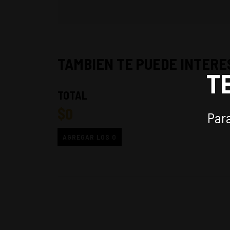
TAMBIEN TE PUEDE INTERE
T
TOTAL
$
0
Para
AGREGAR LOS
0