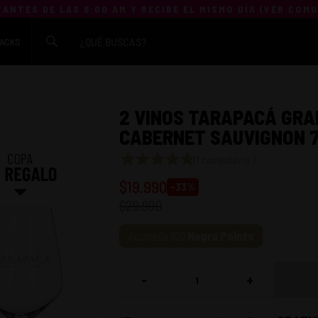
 ANTES DE LAS 8:00 AM Y RECIBE EL MISMO DÍA (
VER COM
ACKS
2 VINOS TARAPACÁ GRA
CABERNET SAUVIGNON 7
(
1 comentario
)
$
19.990
-
33
%
$
29.990
Acumula
100
Negra Points
-
+