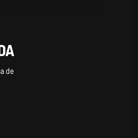
DA
ía de