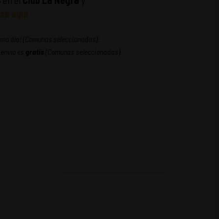
S
en el
Club La Negra
y
za aquí
ismo día! (Comunas seleccionadas).
 envío es
gratis
(Comunas seleccionadas).