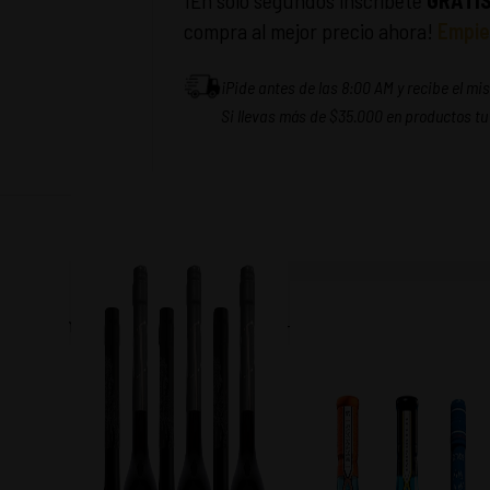
¡En solo segundos inscríbete
GRATI
compra al mejor precio ahora!
Empie
¡Pide antes de las 8:00 AM y recibe el m
Si llevas más de $35.000 en productos tu
3 Undurraga Demi Sec 750cc + 1 Tapon Undurraga
SAR