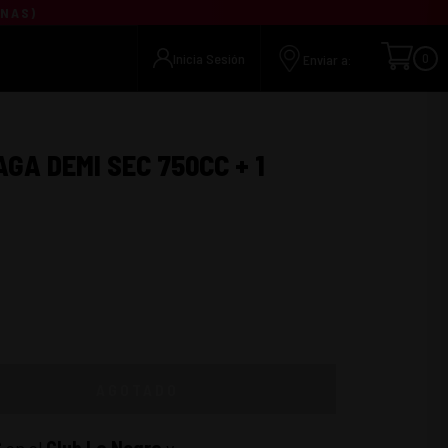
UNAS
)
Inicia Sesión
0
Enviar a:
A DEMI SEC 750CC + 1
AGOTADO