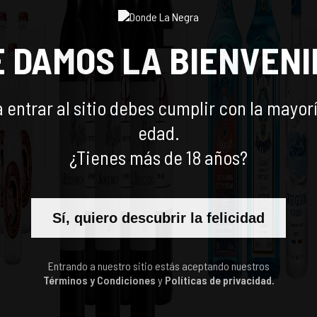
E DAMOS LA BIENVENI
 entrar al sitio debes cumplir con la mayor
edad.
¿Tienes más de 18 años?
 750CC +
3 VINOS J. BOUCHON
1 BOMBAY SAPPHIRE 750
GINGER
RESERVA CARMENERE
+ 1 BOMBAY SUNSET 700
OPA
750CC + 3 VINOS CASAS
+ 1 MINI GREY GOOSE 375
$
22.990
$
34.990
-
15
%
-
24
%
Sí, quiero descubrir la felicidad
PATRONALES RESERVA
$
26.990
$
45.990
CARMENERE 750CC
Entrando a nuestro sitio estás aceptando nuestros
Términos y Condiciones
y
Políticas de privacidad.