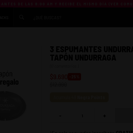
 ANTES DE LAS 8:00 AM Y RECIBE EL MISMO DÍA (
VER COM
ACKS
3 ESPUMANTES UNDURRAG
TAPÓN UNDURRAGA
(
0 comentarios
)
$
9.690
-
25
%
$
12.990
Acumula
48
Negra Points
-
+