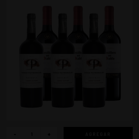
-
+
AGREGAR