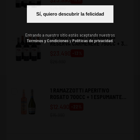
TERROIR CABERNET SAUVIGNON
$
26.990
750CC
Sí, quiero descubrir la felicidad
Entrando a nuestro sitio estás aceptando nuestros
3 VINOS CASAS PATRONALES
Términos y Condiciones
y
Políticas de privacidad.
RESERVA CARMENERE 750CC + 3
VINOS CASILLERO DEL DIABLO
$
23.490
-
13
%
CARMENERE 750CC
$
26.990
1 RAMAZZOTTI APERITIVO
ROSATO 700CC + 1 ESPUMANTE
VALDIVIESO BRUT 750CC
$
12.490
-
22
%
$
15.990