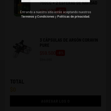
750CC + 2 ESFERAS DE NAVIDAD
$
25.590
-
15
%
Entrando a nuestro sitio estás aceptando nuestros
Términos y Condiciones
y
Políticas de privacidad.
$
29.990
3 CÁPSULAS DE ARGÓN CORAVIN
PURE
$
59.500
-
8
%
$
64.990
TOTAL
$
0
AGREGAR LOS
0