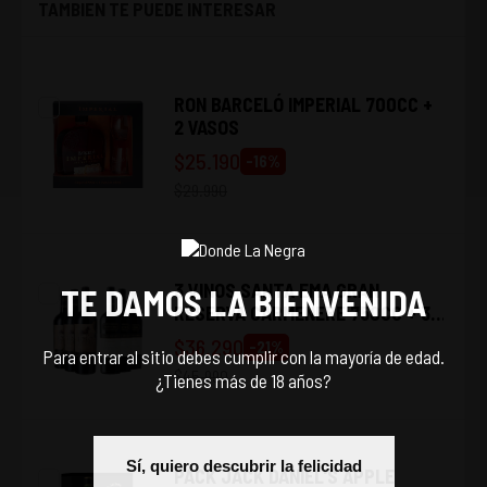
TAMBIEN TE PUEDE INTERESAR
RON BARCELÓ IMPERIAL 700CC +
2 VASOS
$
25.190
-
16
%
$
29.990
3 VINOS SANTA EMA GRAN
TE DAMOS LA BIENVENIDA
RESERVA CARMENERE 750CC + 3
VINOS TORO DE PIEDRA GRAN
$
36.290
-
21
%
Para entrar al sitio debes cumplir con la mayoría de edad.
RESERVA CARMENERE 750CC
$
45.990
¿Tienes más de 18 años?
Sí, quiero descubrir la felicidad
PACK JACK DANIEL'S APPLE