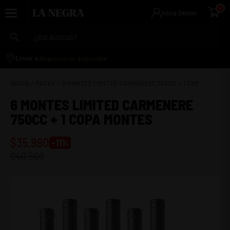
0
Inicia Sesión
Dirección no disponible
Enviar a:
INICIO
/
PACKS
/
6 MONTES LIMITED CARMENERE 750CC + 1 COP...
6 MONTES LIMITED CARMENERE
750CC + 1 COPA MONTES
$
35.990
-
11
%
$
40.500