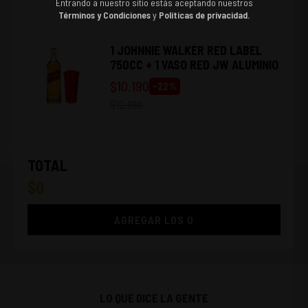
Entrando a nuestro sitio estás aceptando nuestros
Términos y Condiciones
y
Políticas de privacidad.
1 JOHNNIE WALKER RED LABEL
750CC + 1 VASO RED JW ALUMINIO
$
10.190
-
22
%
$
12.990
TOTAL
$
0
AGREGAR LOS
0
LO QUE DICE LA GENTE