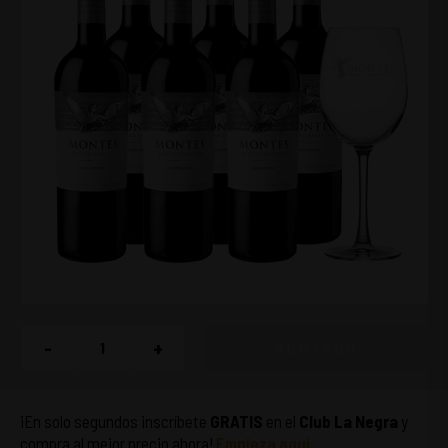
-
+
AGOTADO
¡En solo segundos inscríbete
GRATIS
en el
Club La Negra
y
compra al mejor precio ahora!
Empieza aquí