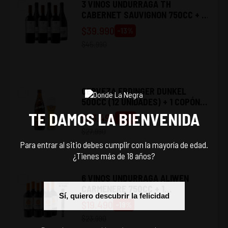
3 VINOS UNDURRAGA TH
CABERNET SAUVIGNON 750CC + 3
VINOS TARAPACÁ GRAN RESERVA
$
39.990
-
13
%
CABERNET SAUVIGNON 750C
$
45.990
CERVEZA ERDINGER DUNKEL
500CC (12 UNIDADES) + 1 COPÓN
DE VIDRIO ERDINGER
TE DAMOS LA BIENVENIDA
$
23.490
-
16
%
$
27.990
Para entrar al sitio debes cumplir con la mayoría de edad.
¿Tienes más de 18 años?
6 VINOS UNDURRAGA ALIWEN
CARMENERE 750CC + 1
Sí, quiero descubrir la felicidad
DESCORCHADOR UNDURRAGA
$
19.490
-
19
%
$
23.990