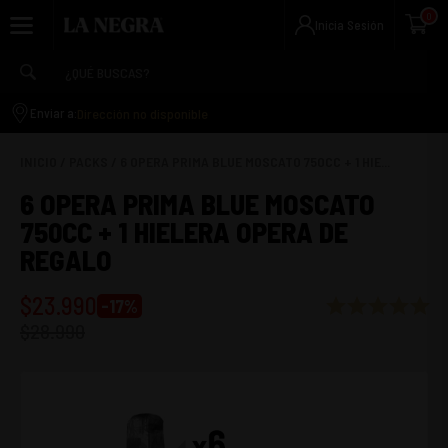
0
Inicia Sesión
Dirección no disponible
Enviar a:
INICIO
/
PACKS
/
6 OPERA PRIMA BLUE MOSCATO 750CC + 1 HIE...
6 OPERA PRIMA BLUE MOSCATO
750CC + 1 HIELERA OPERA DE
REGALO
$
23.990
-
17
%
$
28.990