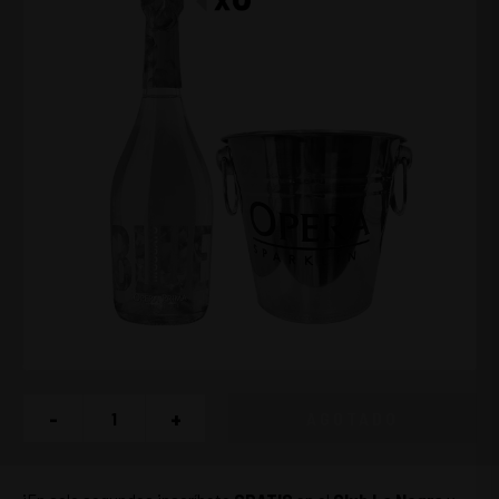
-
+
AGOTADO