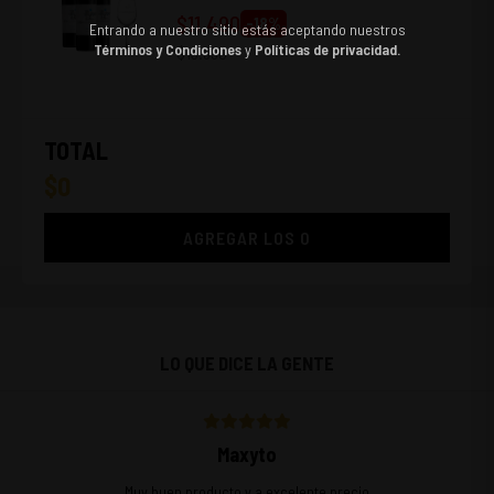
COPA UNDURRAGA
$
11.490
-
18
%
Entrando a nuestro sitio estás aceptando nuestros
Términos y Condiciones
y
Políticas de privacidad.
$
13.990
TOTAL
$
0
AGREGAR LOS
0
LO QUE DICE LA GENTE
Maxyto
Muy buen producto y a excelente precio