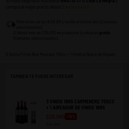
¡En solo segundos inscríbete
GRATIS
en el
Club La Negra
y
compra al mejor precio ahora!
Empieza aquí
¡Pide antes de las 8:00 AM y recibe el mismo día! (Comunas
seleccionadas).
Si llevas más de $35.000 en productos tu envío es
gratis
(Comunas seleccionadas).
6 Opera Prima Blue Moscato 750cc + 1 Hielera Opera de Regalo
TAMBIEN TE PUEDE INTERESAR
3 VINOS 1865 CARMENERE 750CC
+ 1 AIREADOR DE VINOS 1865
$
28.990
-
19
%
$
35.990