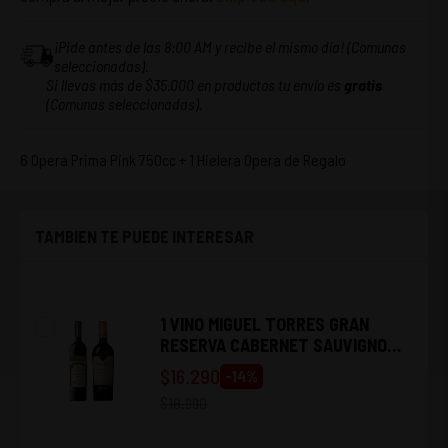
¡Pide antes de las 8:00 AM y recibe el mismo día! (Comunas
seleccionadas).
Si llevas más de $35.000 en productos tu envío es
gratis
(Comunas seleccionadas).
6 Opera Prima Pink 750cc + 1 Hielera Opera de Regalo
TAMBIEN TE PUEDE INTERESAR
1 VINO MIGUEL TORRES GRAN
RESERVA CABERNET SAUVIGNON
750CC + 1 VINO CASA SILVA GRAN
$
16.290
-
14
%
TERROIR CABERNET SAUVIGNON
$
18.990
750CC