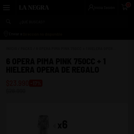
0
Inicia Sesión
Dirección no disponible
Enviar a:
INICIO
/
PACKS
/
6 OPERA PIMA PINK 750CC + 1 HIELERA OPER...
6 OPERA PIMA PINK 750CC + 1
HIELERA OPERA DE REGALO
$
23.990
-
17
%
$
28.990