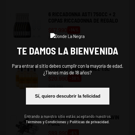
6 RICCADONNA ASTI 750CC + 2
COPAS RICCADONNA DE REGALO
$
67.990
-
14
%
$
78.990
TE DAMOS LA BIENVENIDA
Para entrar al sitio debes cumplir con la mayoría de edad.
6 PIPEÑO CASA GRANDE 1.5L
¿Tienes más de 18 años?
$
20.990
-
30
%
$
29.990
Sí, quiero descubrir la felicidad
Entrando a nuestro sitio estás aceptando nuestros
6 CÁPSULAS DE ARGÓN CORAVIN
Términos y Condiciones
y
Políticas de privacidad.
PURE
$
89.990
-
6
%