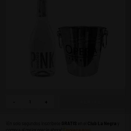
-
+
AGOTADO
¡En solo segundos inscríbete
GRATIS
en el
Club La Negra
y
compra al mejor precio ahora!
Empieza aquí