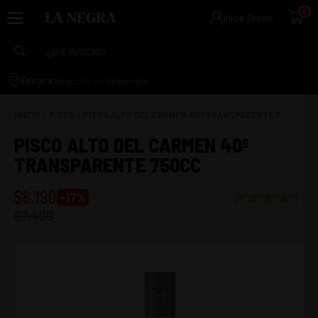
0
Inicia Sesión
Dirección no disponible
Enviar a:
INICIO
/
PISCO
/
PISCO ALTO DEL CARMEN 40º TRANSPARENTE 7...
PISCO ALTO DEL CARMEN 40º
TRANSPARENTE 750CC
$
6.190
-
17
%
$
7.490