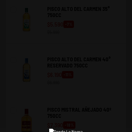
PISCO ALTO DEL CARMEN 35°
750CC
$
5.590
-
7
%
$
5.990
PISCO ALTO DEL CARMEN 40°
RESERVADO 750CC
$
6.190
-
11
%
$
6.990
PISCO MISTRAL AÑEJADO 40º
750CC
$
7.390
-
18
%