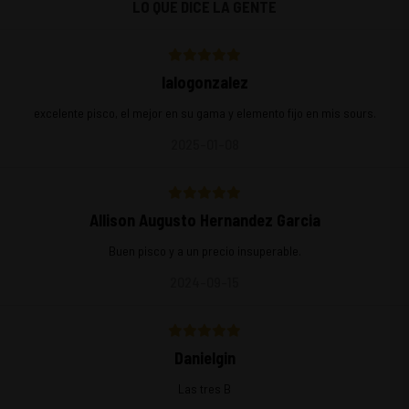
LO QUE DICE LA GENTE
lalogonzalez
excelente pisco, el mejor en su gama y elemento fijo en mis sours.
2025-01-08
Allison Augusto Hernandez Garcia
Buen pisco y a un precio insuperable.
2024-09-15
Danielgin
Las tres B