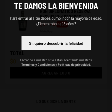
TE DAMOS LA BIENVENIDA
RON DIPLOMÁTICO RESERVA
EXCLUSIVA 40º 700CC
Para entrar al sitio debes cumplir con la mayoría de edad.
¿Tienes más de 18 años?
$
42.790
-
25
%
$
56.990
Sí, quiero descubrir la felicidad
TOTAL
$
0
Entrando a nuestro sitio estás aceptando nuestros
Términos y Condiciones
y
Políticas de privacidad.
AGREGAR LOS
0
LO QUE DICE LA GENTE