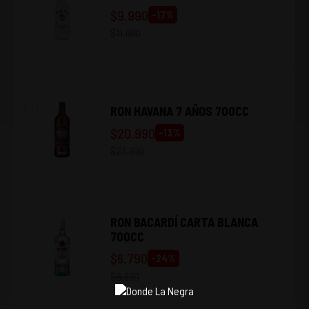
$
9.990
-
17
%
$
11.990
RON HAVANA 7 AÑOS 700CC
$
20.990
-
13
%
$
23.990
RON BACARDÍ CARTA BLANCA
700CC
$
6.790
-
24
%
$
8.990