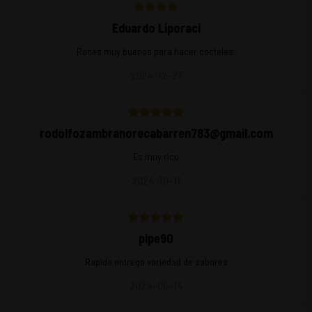
Eduardo Liporaci
Rones muy buenos para hacer cocteles.
2024-12-27
rodolfozambranorecabarren783@gmail.com
Es muy rico
2024-10-11
pipe90
Rapida entrega variedad de sabores
2024-06-14