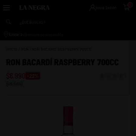
0
Inicia Sesión
Dirección no disponible
Enviar a:
INICIO
/
RON
/
RON BACARDÍ RASPBERRY 700CC
RON BACARDÍ RASPBERRY 700CC
$
6.990
-
22
%
$
8.990