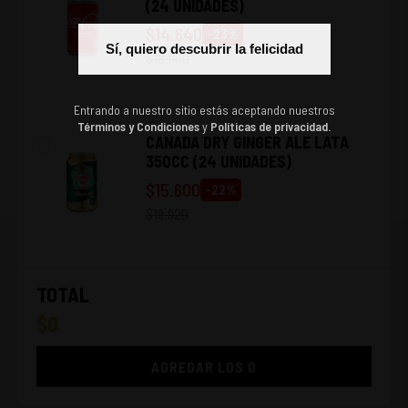
(24 UNIDADES)
$
14.640
-
23
%
Sí, quiero descubrir la felicidad
$
18.960
Entrando a nuestro sitio estás aceptando nuestros
Términos y Condiciones
y
Políticas de privacidad.
CANADA DRY GINGER ALE LATA
350CC (24 UNIDADES)
$
15.600
-
22
%
$
19.920
TOTAL
$
0
AGREGAR LOS
0