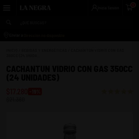
0
Inicia Sesión
Dirección no disponible
Enviar a:
INICIO
/
BEBIDAS Y ENERGÉTICAS
/
CACHANTUN VIDRIO CON GAS
350CC (24 UNIDA...
CACHANTUN VIDRIO CON GAS 350CC
(24 UNIDADES)
$
17.280
-
19
%
$
21.360