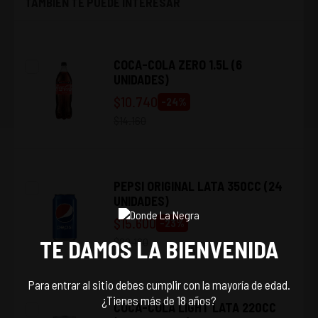
TAMBIEN TE PUEDE INTERESAR
COCA-COLA ZERO 1.5L (6
UNIDADES)
$
10.740
-
24
%
$
14.160
PEPSI ORIGINAL LATA 350CC (24
UNIDADES)
$
15.600
-
23
%
$
20.160
TE DAMOS LA BIENVENIDA
Para entrar al sitio debes cumplir con la mayoría de edad.
¿Tienes más de 18 años?
COCA-COLA LIGHT LATA 220CC