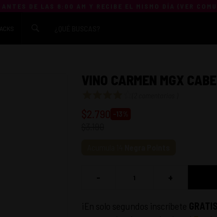
 ANTES DE LAS 8:00 AM Y RECIBE EL MISMO DÍA (
VER COM
ACKS
VINO CARMEN MGX CABE
(
2 comentarios
)
$
2.790
-
13
%
$
3.190
Acumula
14
Negra Points
-
+
¡En solo segundos inscríbete
GRATI