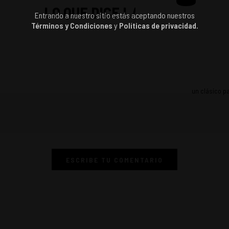
LO QUE DICE LA GENTE
Entrando a nuestro sitio estás aceptando nuestros
Términos y Condiciones
y
Políticas de privacidad.
un clásico p
ESCRIBE TU COMENTARIO