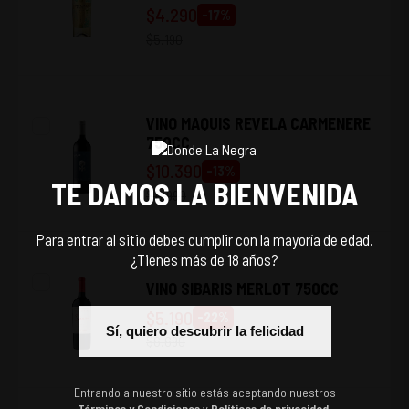
$
4.290
-
17
%
$
5.190
VINO MAQUIS REVELA CARMENERE
750CC
$
10.390
-
13
%
TE DAMOS LA BIENVENIDA
$
11.990
Para entrar al sitio debes cumplir con la mayoría de edad.
¿Tienes más de 18 años?
VINO SIBARIS MERLOT 750CC
$
5.190
-
22
%
Sí, quiero descubrir la felicidad
$
6.690
Entrando a nuestro sitio estás aceptando nuestros
Términos y Condiciones
y
Políticas de privacidad.