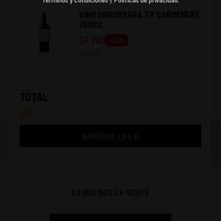
VINO UNDURRAGA TH CARMENERE
750CC
$
7.790
-
22
%
$
9.990
TOTAL
$
0
AGREGAR LOS
0
LO QUE DICE LA GENTE