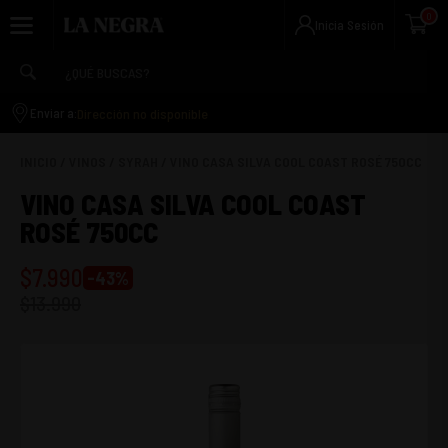
0
Inicia Sesión
Dirección no disponible
Enviar a:
INICIO
/
VINOS
/
SYRAH
/
VINO CASA SILVA COOL COAST ROSÉ 750CC
VINO CASA SILVA COOL COAST
ROSÉ 750CC
$
7.990
-
43
%
$
13.990