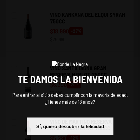
VINO KANKANA DEL ELQUI SYRAH
750CC
$
18.990
-
27
%
$
25.990
VINO SANTA DIGNA GRAN
RESERVA MERLOT 750CC
TE DAMOS LA BIENVENIDA
$
6.390
-
20
%
$
7.990
Para entrar al sitio debes cumplir con la mayoría de edad.
¿Tienes más de 18 años?
VINO DE MARTINO RESERVA
Sí, quiero descubrir la felicidad
STATE CARMENERE 750CC
$
5.290
-
12
%