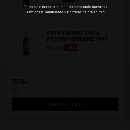
$
5.990
Entrando a nuestro sitio estás aceptando nuestros
Términos y Condiciones
y
Políticas de privacidad.
VINO VIU MANENT SINGLE
VINEYARD CARMENERE 750CC
$
13.990
-
26
%
$
18.990
TOTAL
$
0
AGREGAR LOS
0