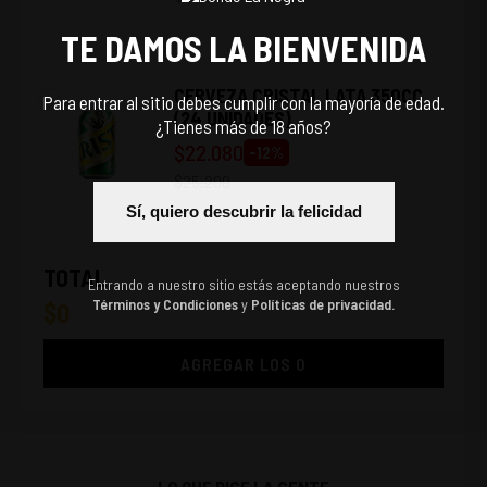
TE DAMOS LA BIENVENIDA
CERVEZA CRISTAL LATA 350CC
Para entrar al sitio debes cumplir con la mayoría de edad.
(24 UNIDADES)
¿Tienes más de 18 años?
$
22.080
-
12
%
$
25.200
Sí, quiero descubrir la felicidad
TOTAL
Entrando a nuestro sitio estás aceptando nuestros
Términos y Condiciones
y
Políticas de privacidad.
$
0
AGREGAR LOS
0