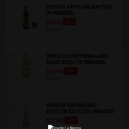
CERVEZA KROSS GOLDEN 710CC
(6 UNIDADES)
$
11.340
-
27
%
$
15.540
CERVEZA KUNSTMANN LAGER
BLANC 330CC (12 UNIDADES)
$
10.440
-
33
%
$
15.480
CERVEZA CORONA CERO
BOTELLÍN 330CC (24 UNIDADES)
$
20.880
-
27
%
$
28.560