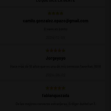
LO QUE DICE LA GENTE
camilo.gonzalez.opazo@gmail.com
El vaso es bonito
2024-12-09
Jorgeyoyo
Hace más de 10 años que es una de mis cervezas favoritas. 10/10
2024-08-02
fabianquezada
De las mejores cervezas extranjeras, Erdiger dunkel un 7.