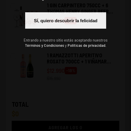
1 GIN CARPINTERO 750CC + 6
THOMAS HENRY GINGER BEER
200CC + 1 COPA CARPINTERO
$
21.690
-
13
%
Sí, quiero descubrir la felicidad
$
24.990
Entrando a nuestro sitio estás aceptando nuestros
Términos y Condiciones
y
Políticas de privacidad.
1 RAMAZZOTTI APERITIVO
ROSATO 700CC + 1 VIÑAMAR
BRUT 750CC
$
12.990
-
19
%
$
15.990
TOTAL
$
0
AGREGAR LOS
0