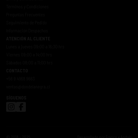
Términos y Condiciones
Preguntas Frecuentes
Seguimiento de Pedido
Información Despachos
ATENCIÓN AL CLIENTE
Lunes a jueves 09:00 a 16:30 hrs
Viernes 09:00 a 14:00 hrs
Sábados 08:00 a 11:00 hrs
CONTACTO
+56 9 4968 9663
ventas@dondelanegra.cl
SÍGUENOS
© 2018 - 2025
Desarrollado por
Franco y Andrés