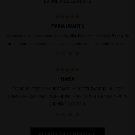
LO QUE DICE LA GENTE
MARIA UGARTE
Me encanta, mi nuevo coctel favorito, bien heladito o con hielo fresco, de
gran sabor con un toque dulce y chispeante. definitivamente delicioso.
2025-09-08
MARIA
EXQUISITO, FRESCO Y CHISPEANTE, MI COCTEL FAVORITO, DULCE Y
SUAVE. ESPECIALPARA UN APERITIVO, ESPECIALMENTE PARA LAEPOCA
QUE VIENE, BIEN FRIO.
2025-09-08
ESCRIBE TU COMENTARIO