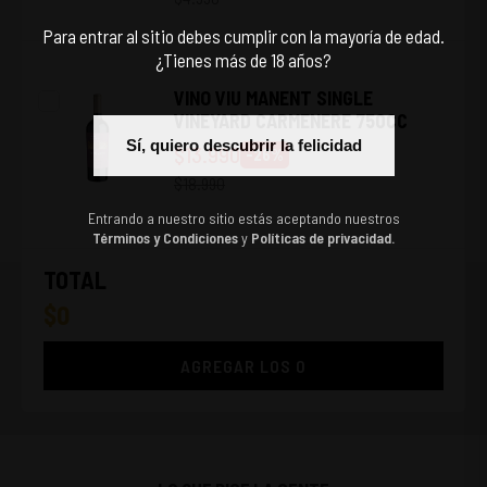
Para entrar al sitio debes cumplir con la mayoría de edad.
¿Tienes más de 18 años?
VINO VIU MANENT SINGLE
VINEYARD CARMENERE 750CC
Sí, quiero descubrir la felicidad
$
13.990
-
26
%
$
18.990
Entrando a nuestro sitio estás aceptando nuestros
Términos y Condiciones
y
Políticas de privacidad.
TOTAL
$
0
AGREGAR LOS
0