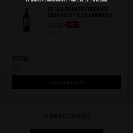
BOTELLÓN GATO CABERNET
SAUVIGNON 1.5L (8 UNIDADES)
$
29.520
-
12
%
$
33.520
TOTAL
$
0
AGREGAR LOS
0
LO QUE DICE LA GENTE