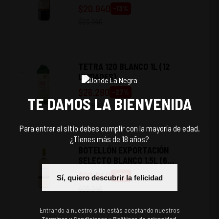
UNIDADES)
$
20.940
-
13
%
$
23.940
TETRA 120 BLANCO 1L (12
UNIDADES)
$
26.280
-
27
%
TE DAMOS LA BIENVENIDA
$
35.880
Para entrar al sitio debes cumplir con la mayoría de edad.
¿Tienes más de 18 años?
BOTELLÓN EXPORTACIÓN
SELECTO BLANCO 1.5L (6
UNIDADES)
$
20.940
-
13
%
Sí, quiero descubrir la felicidad
$
23.940
Entrando a nuestro sitio estás aceptando nuestros
Términos y Condiciones
y
Políticas de privacidad.