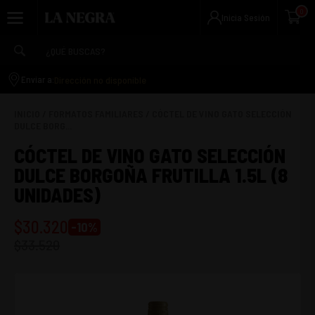
0
Inicia Sesión
Dirección no disponible
Enviar a:
INICIO
/
FORMATOS FAMILIARES
/
CÓCTEL DE VINO GATO SELECCIÓN
DULCE BORG...
CÓCTEL DE VINO GATO SELECCIÓN
DULCE BORGOÑA FRUTILLA 1.5L (8
UNIDADES)
$
30.320
-
10
%
$
33.520