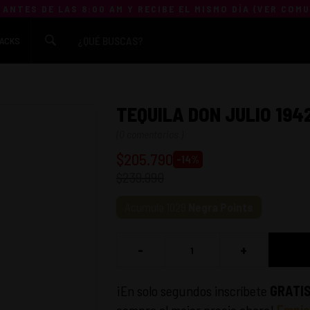
 ANTES DE LAS 8:00 AM Y RECIBE EL MISMO DÍA (
VER COM
ACKS
TEQUILA DON JULIO 194
(
0 comentarios
)
$
205.790
-
14
%
$
239.990
Acumula
1029
Negra Points
-
+
¡En solo segundos inscríbete
GRATI