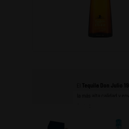
El
Tequila Don Julio 
la más alta calidad y e
destaca por notas de vai
o en