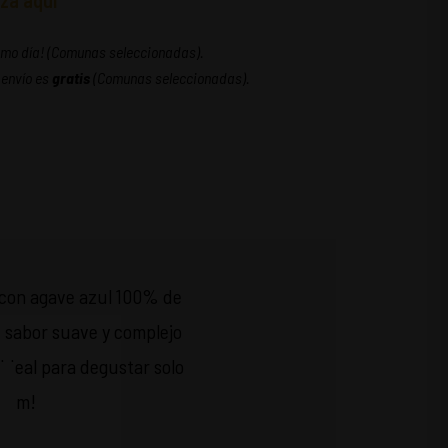
za aquí
ismo día! (Comunas seleccionadas).
 envío es
gratis
(Comunas seleccionadas).
o con agave azul 100% de
u sabor suave y complejo
 Ideal para degustar solo
mium!