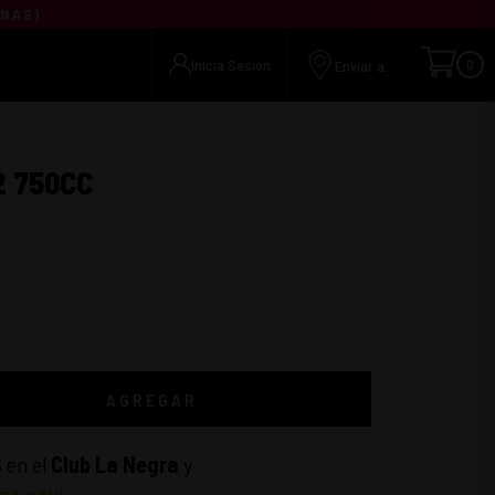
UNAS
)
Inicia Sesión
0
Enviar a:
2 750CC
AGREGAR
S
en el
Club La Negra
y