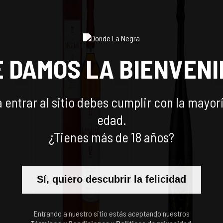
SAR
E DAMOS LA BIENVENI
 entrar al sitio debes cumplir con la mayor
edad.
¿Tienes más de 18 años?
Sí, quiero descubrir la felicidad
SILVER
WHISKY THE MACALLAN 12
CHAMPAGNE DOM
AÑOS SHERRY OAK 700CC
PERIGNON LUMINOUS
750CC
$
108.990
$
299.990
-
6
%
-
27
%
Entrando a nuestro sitio estás aceptando nuestros
$
115.990
$
410.990