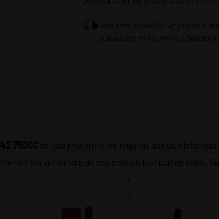
compra al mejor precio ahora!
Empie
¡Pide antes de las 8:00 AM y recibe el m
Si llevas más de $35.000 en productos tu
1942 750CC
es una joya entre los tequilas añejos, elaborad
nvejecido por un mínimo de dos años en barricas de roble. S
nilla, caramelo y roble tostado, con un final largo y sedoso.
 ocasiones especiales. ¡Experimenta el lujo del tequila pre