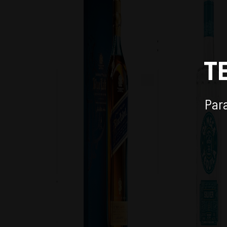
TAMBIEN TE PUEDE INTERE
T
Para
WHISKY JOHNNIE WALKER
TEQUILA OLMECA 
BLUE LABEL 750CC
750CC
$
233.790
$
14.390
-
19
%
-
15
%
$
289.990
$
16.990