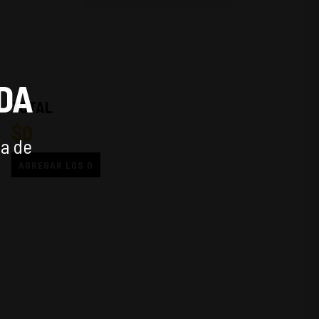
DA
TOTAL
$
0
ía de
AGREGAR LOS
0