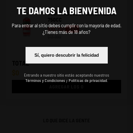
TE DAMOS LA BIENVENIDA
VODKA ABSOLUT WATERMELON
750CC
Para entrar al sitio debes cumplir con la mayoría de edad.
$
10.790
-
23
%
¿Tienes más de 18 años?
$
13.990
Sí, quiero descubrir la felicidad
TOTAL
$
0
Entrando a nuestro sitio estás aceptando nuestros
Términos y Condiciones
y
Políticas de privacidad.
AGREGAR LOS
0
LO QUE DICE LA GENTE