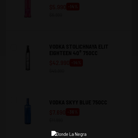
$
5.990
-
14
%
$
6.990
VODKA STOLICHNAYA ELIT
EIGHTEEN 40° 750CC
$
42.990
-
14
%
$
49.990
VODKA SKYY BLUE 750CC
$
7.690
-
36
%
$
11.990