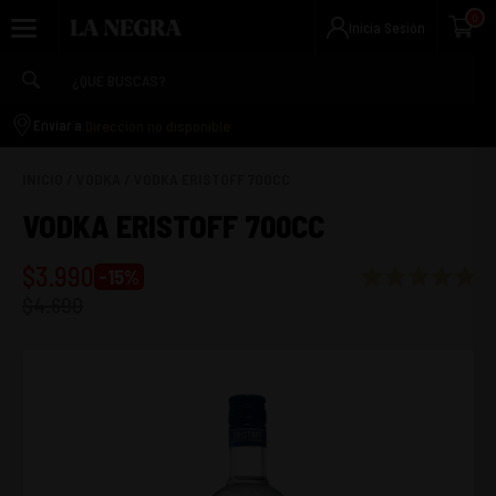
0
Inicia Sesión
Dirección no disponible
Enviar a:
INICIO
/
VODKA
/
VODKA ERISTOFF 700CC
VODKA ERISTOFF 700CC
$
3.990
-
15
%
$
4.690