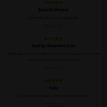
Eduardo Olivares
Buen vodka y ha un precio inigualable
2023-12-15
Rodrigo Benavides Soto
Muy Bueno, como todo Vodka el resultado final depende de los otros
agregado (y de la mano del mezclador)
2023-02-24
Waby
Rico vodka, buen precio...a los chic@s les encanta!
2022-12-16