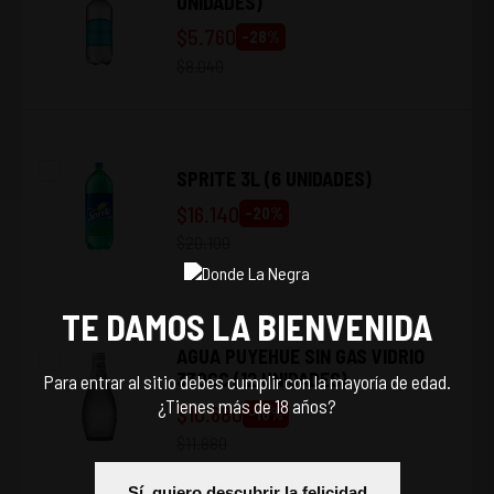
UNIDADES)
$
5.760
-
28
%
$
8.040
SPRITE 3L (6 UNIDADES)
$
16.140
-
20
%
$
20.100
TE DAMOS LA BIENVENIDA
AGUA PUYEHUE SIN GAS VIDRIO
330CC (12 UNIDADES)
Para entrar al sitio debes cumplir con la mayoría de edad.
¿Tienes más de 18 años?
$
10.680
-
10
%
$
11.880
Sí, quiero descubrir la felicidad