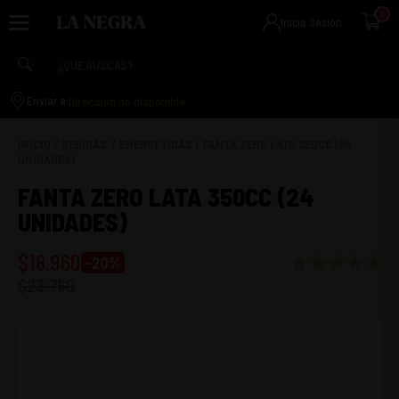
0
Inicia Sesión
Dirección no disponible
Enviar a:
INICIO
/
BEBIDAS Y ENERGÉTICAS
/
FANTA ZERO LATA 350CC (24
UNIDADES)
FANTA ZERO LATA 350CC (24
UNIDADES)
$
18.960
-
20
%
$
23.760