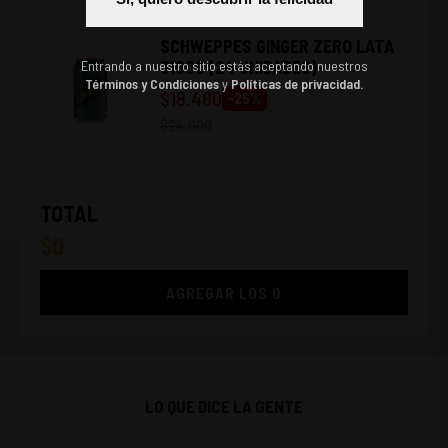
SCHWEPPES GINGER ZERO LATA
310CC (24 UNIDADES)
Entrando a nuestro sitio estás aceptando nuestros
Términos y Condiciones
y
Políticas de privacidad.
$
18.480
-
25
%
$
24.600
TOTAL
$
0
AGREGAR LOS
0
LO QUE DICE LA GENTE