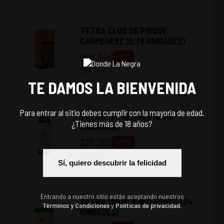
TETRA CLOS DE PIRQUE
CARMENERE 2L (6 UNIDADES)
$
20.340
-
15
%
$
23.940
TE DAMOS LA BIENVENIDA
Para entrar al sitio debes cumplir con la mayoría de edad.
TETRA 120 BLANCO 1L (12
¿Tienes más de 18 años?
UNIDADES)
$
26.280
-
27
%
$
35.880
Sí, quiero descubrir la felicidad
Entrando a nuestro sitio estás aceptando nuestros
TETRA 120 BLANCO 500CC (24
Términos y Condiciones
y
Políticas de privacidad.
UNIDADES)