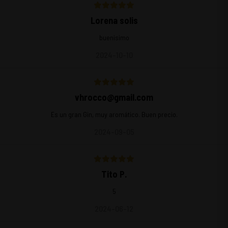
Lorena solis
buenisimo
2024-10-10
vhrocco@gmail.com
Es un gran Gin, muy aromático. Buen precio.
2024-09-05
Tito P.
5
2024-06-12