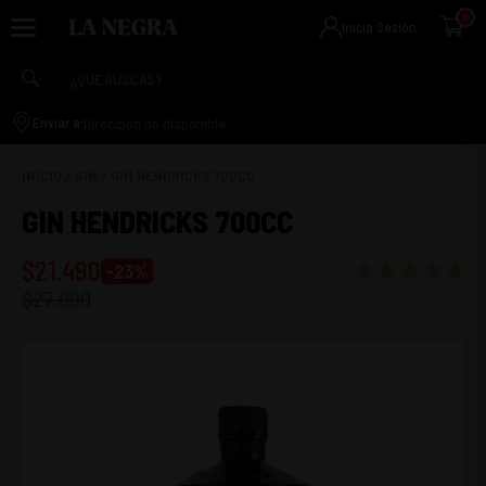
0
Inicia Sesión
Dirección no disponible
Enviar a:
INICIO
/
GIN
/
GIN HENDRICKS 700CC
GIN HENDRICKS 700CC
$
21.490
-
23
%
$
27.990