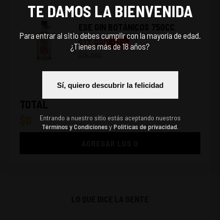
TE DAMOS LA BIENVENIDA
ESE GIN BOTÁNICOS 750CC
Para entrar al sitio debes cumplir con la mayoría de edad.
$
13.990
-
13
%
¿Tienes más de 18 años?
$
15.990
Sí, quiero descubrir la felicidad
TOTAL
$
0
Entrando a nuestro sitio estás aceptando nuestros
Términos y Condiciones
y
Políticas de privacidad.
AGREGAR LOS
0
LO QUE DICE LA GENTE