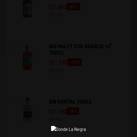
$
11.990
-
25
%
$
15.990
GIN MALFY CON ARANCIA 41°
700CC
$
21.790
-
34
%
$
32.990
GIN KANTAL 700CC
$
13.190
-
18
%
$
15.990