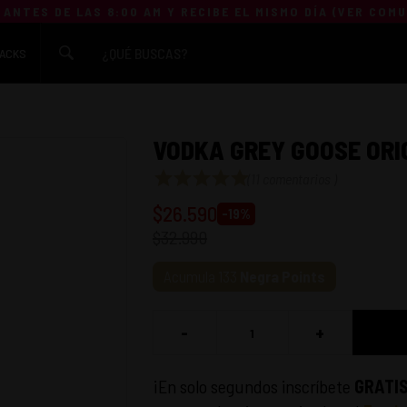
 ANTES DE LAS 8:00 AM Y RECIBE EL MISMO DÍA (
VER COM
ACKS
VODKA GREY GOOSE ORI
(
11 comentarios
)
$
26.590
-
19
%
$
32.990
Acumula
133
Negra Points
-
+
¡En solo segundos inscríbete
GRATI