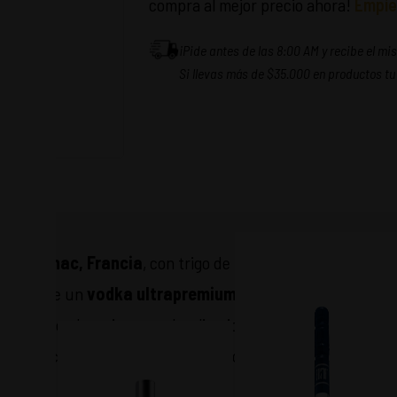
compra al mejor precio ahora!
Empie
¡Pide antes de las 8:00 AM y recibe el m
Si llevas más de $35.000 en productos tu
n de
Cognac, Francia
, con trigo de invierno 100% picardo y
se
ofrece un
vodka ultrapremium
con suavidad incompara
 que exigen lo mejor, su sabor limpio y refinado lo convierte
cócteles sofisticados o para tomar solo, bien frío.