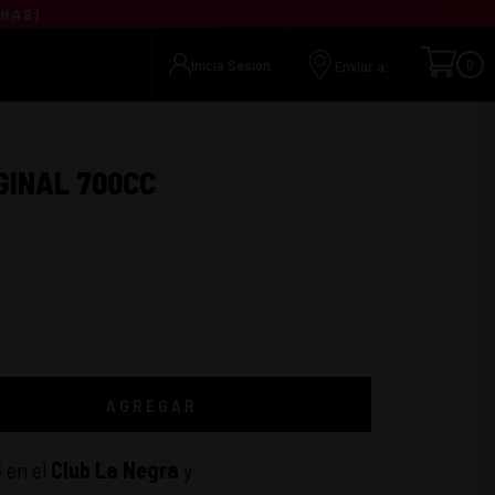
UNAS
)
Inicia Sesión
0
Enviar a:
GINAL 700CC
AGREGAR
S
en el
Club La Negra
y