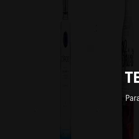
TAMBIEN TE PUEDE INTERE
T
Para
VODKA CIROC SNAP FROST
VODKA SPIRIT BE
750CC
275CC (24 UNIDAD
$
22.790
$
30.960
-
31
%
-
19
%
$
32.990
$
38.160