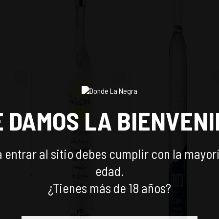
SAR
E DAMOS LA BIENVENI
 entrar al sitio debes cumplir con la mayor
edad.
RRYS
VODKA ABSOLUT CITRON
VODKA ERISTOFF 700CC
¿Tienes más de 18 años?
ES)
750CC
$
3.990
-
15
%
$
10.790
-
23
%
$
4.690
$
13.990