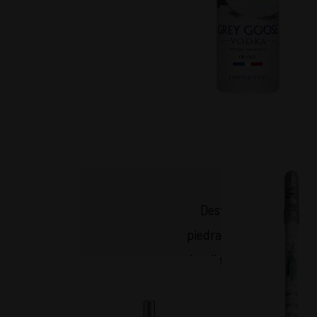
Destilado en la regió
piedra caliza,
Grey Goo
detalle. Creado para los