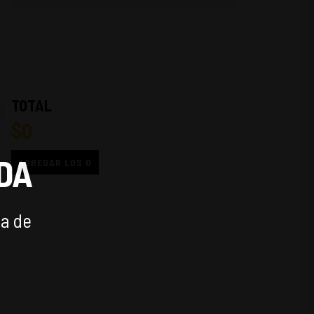
TOTAL
$
0
DA
AGREGAR LOS
0
ía de