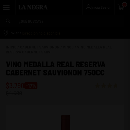
0
Inicia Sesión
Dirección no disponible
Enviar a:
INICIO
/
CABERNET SAUVIGNON
/
VINOS
/
VINO MEDALLA REAL
RESERVA CABERNET SAUVI...
VINO MEDALLA REAL RESERVA
CABERNET SAUVIGNON 750CC
$
3.790
-
17
%
$
4.590