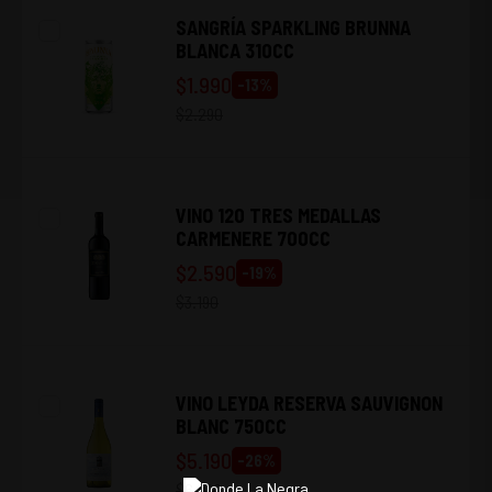
SANGRÍA SPARKLING BRUNNA
BLANCA 310CC
$
1.990
-
13
%
$
2.290
VINO 120 TRES MEDALLAS
CARMENERE 700CC
$
2.590
-
19
%
$
3.190
VINO LEYDA RESERVA SAUVIGNON
BLANC 750CC
$
5.190
-
26
%
$
6.990