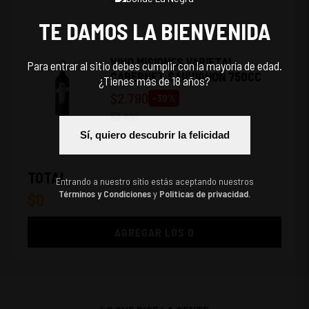
TE DAMOS LA BIENVENIDA
VINO MISIONES VARIETAL
Para entrar al sitio debes cumplir con la mayoría de edad.
CABERNET SAUVIGNON 750CC
¿Tienes más de 18 años?
$
2.790
-
30
%
$
3.990
Sí, quiero descubrir la felicidad
TOTAL
Entrando a nuestro sitio estás aceptando nuestros
Términos y Condiciones
y
Políticas de privacidad.
$
0
AGREGAR LOS
0