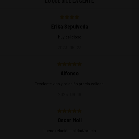
LO QUE DICE LA GENTE
Erika Sepulveda
Muy delicioso
2023-05-23
Alfonso
Excelente vino y relación precio calidad.
2025-09-19
Oscar Moll
buena relación calidad/precio