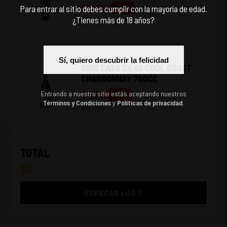
$
13.990
-
22
%
Para entrar al sitio debes cumplir con la mayoría de edad.
¿Tienes más de 18 años?
$
17.990
Sí, quiero descubrir la felicidad
VINO CASA SILVA COOL COAST
CHARDONNAY 750CC
$
7.990
Entrando a nuestro sitio estás aceptando nuestros
-
43
%
Términos y Condiciones
y
Políticas de privacidad.
$
13.990
TOTAL
$
0
AGREGAR LOS
0