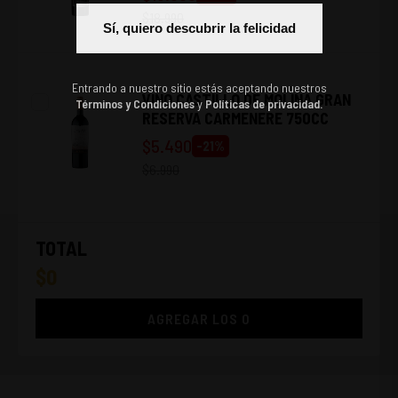
$
18.990
Sí, quiero descubrir la felicidad
Entrando a nuestro sitio estás aceptando nuestros
VINO CASTILLO DE MOLINA GRAN
Términos y Condiciones
y
Políticas de privacidad.
RESERVA CARMENERE 750CC
$
5.490
-
21
%
$
6.990
TOTAL
$
0
AGREGAR LOS
0