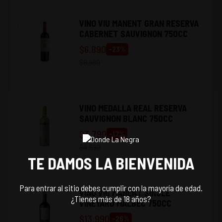
VINO VIU MANENT GRAN RESERVA
CABERNET SAUVIGNON 750CC
$
6.890
-
23
%
$
8.990
VINO MEDALLA REAL RESERVA
SAUVIGNON BLANC 750CC
$
3.790
-
17
%
$
4.590
TE DAMOS LA BIENVENIDA
Para entrar al sitio debes cumplir con la mayoría de edad.
VINO VIU MANENT SINGLE
¿Tienes más de 18 años?
VINEYARD MALBEC 750CC
$
13.990
-
26
%