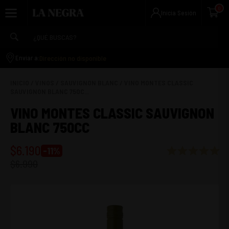
0
Inicia Sesión
Dirección no disponible
Enviar a:
INICIO
/
VINOS
/
SAUVIGNON BLANC
/
VINO MONTES CLASSIC
SAUVIGNON BLANC 750C...
VINO MONTES CLASSIC SAUVIGNON
BLANC 750CC
$
6.190
-
11
%
$
6.990