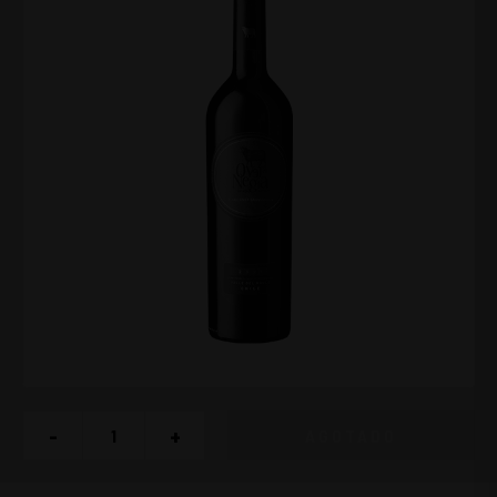
-
+
AGOTADO