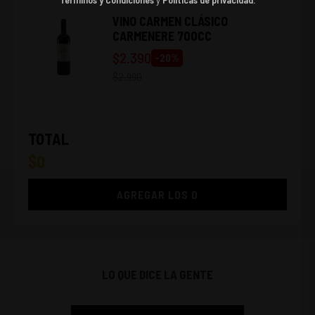
VINO CARMEN CLÁSICO
CARMENERE 700CC
$
2.390
-
20
%
$
2.990
TOTAL
$
0
AGREGAR LOS
0
LO QUE DICE LA GENTE