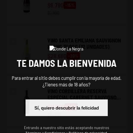
$
6.790
-
15
%
$
7.990
VINO SANTA EMILIANA SAUVIGNON
BLANC 700CC (12 UNIDADES)
$
28.680
-
20
%
TE DAMOS LA BIENVENIDA
$
35.880
Para entrar al sitio debes cumplir con la mayoría de edad.
¿Tienes más de 18 años?
VINO CORDILLERA RESERVA
ESPECIAL CABERNET SAUVIGNON
750CC
$
11.990
-
20
%
Sí, quiero descubrir la felicidad
$
14.990
Entrando a nuestro sitio estás aceptando nuestros
Términos y Condiciones
y
Políticas de privacidad.