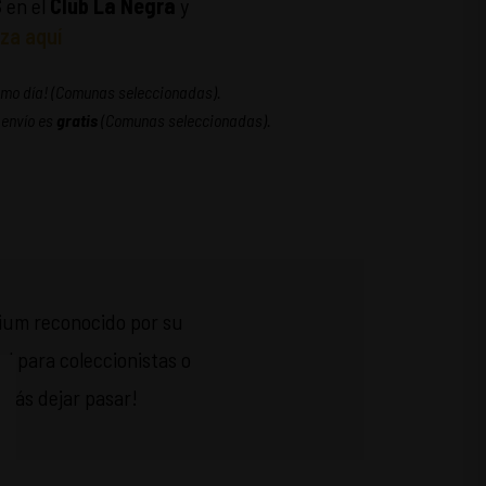
S
en el
Club La Negra
y
za aquí
ismo día! (Comunas seleccionadas).
 envío es
gratis
(Comunas seleccionadas).
mium reconocido por su
al para coleccionistas o
rrás dejar pasar!