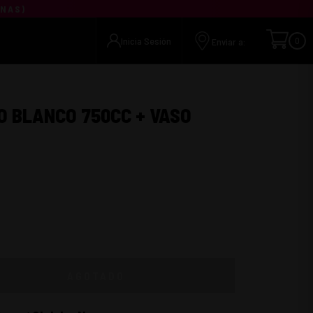
UNAS
)
Inicia Sesión
0
Enviar a:
O BLANCO 750CC + VASO
AGOTADO