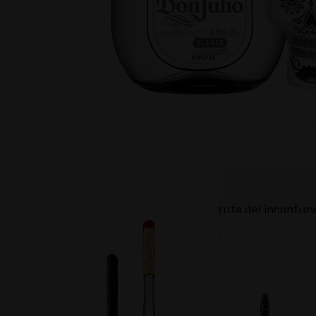
Disfruta del inconfun
frescura y notas cítric
para elevar tus 