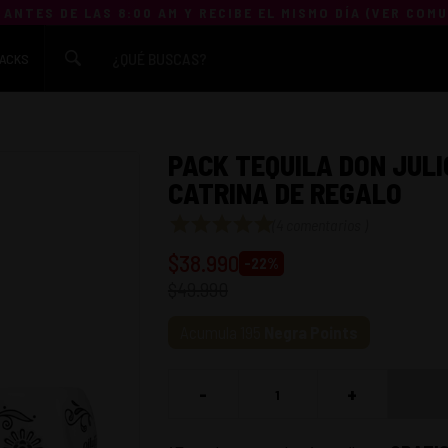
 ANTES DE LAS 8:00 AM Y RECIBE EL MISMO DÍA (
VER COM
ACKS
PACK TEQUILA DON JULI
CATRINA DE REGALO
(
4 comentarios
)
$
38.990
-
22
%
$
49.990
Acumula
195
Negra Points
-
+