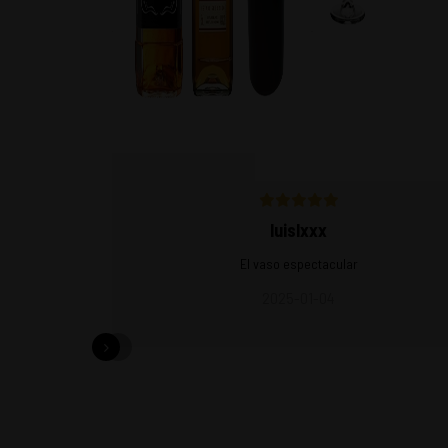
luislxxx
El vaso espectacular
2025-01-04