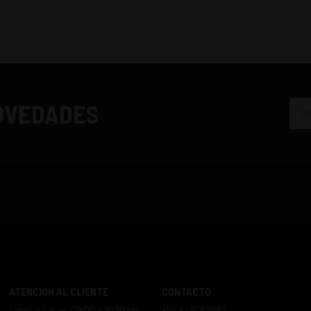
NOVEDADES
ATENCIÓN AL CLIENTE
CONTACTO
Lunes a jueves 09:00 a 16:30 hrs
+56 9 4968 9663