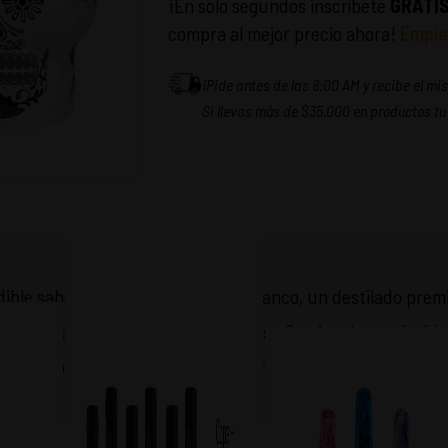
¡En solo segundos inscríbete
GRATI
compra al mejor precio ahora!
Empie
¡Pide antes de las 8:00 AM y recibe el m
Si llevas más de $35.000 en productos tu
dible sabor del Tequila Don Julio Blanco, un destilado pre
as, acompañado de un exclusivo vaso Catrina de regalo. Ide
momentos especiales con estilo. ¡Un pack único que no que