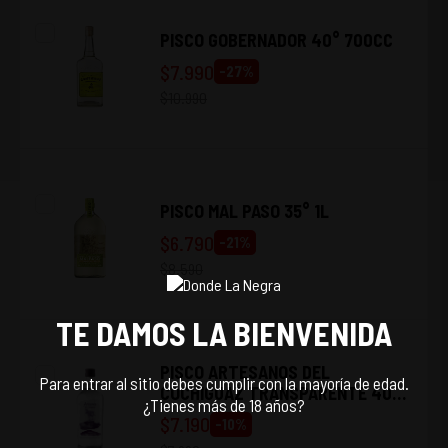
PISCO GOBERNADOR 40° 700CC
$
7.990
-
27
%
$
10.990
PISCO MAL PASO 35° 1L
$
6.790
-
21
%
$
8.590
TE DAMOS LA BIENVENIDA
PISCO ARTESANOS DEL
Para entrar al sitio debes cumplir con la mayoría de edad.
COCHIGUAZ TRANSPARENTE 40°
¿Tienes más de 18 años?
1.5L
$
7.190
-
10
%