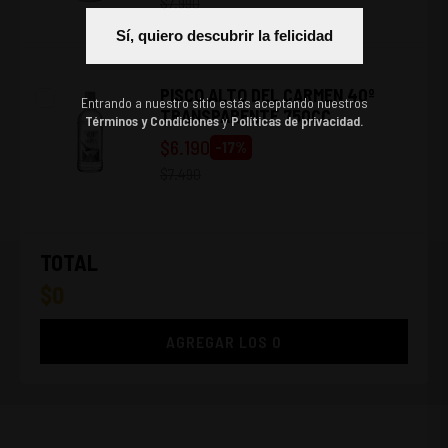
$
7.990
Sí, quiero descubrir la felicidad
PISCO ALTO DEL CARMEN 40º
Entrando a nuestro sitio estás aceptando nuestros
TRANSPARENTE 750CC
Términos y Condiciones
y
Políticas de privacidad.
$
6.190
-
17
%
$
7.490
TOTAL
$
0
AGREGAR LOS
0