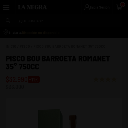
0
Inicia Sesión
Dirección no disponible
Enviar a:
INICIO
/
PISCO
/
PISCO BOU BARROETA ROMANET 35° 750CC
PISCO BOU BARROETA ROMANET
35° 750CC
$
32.990
-
11
%
$
36.990