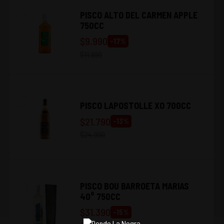
PISCO ALTO DEL CARMEN APPLE
750CC
$
9.990
-
17
%
$
11.990
PISCO LAPOSTOLLE XO 700CC
$
21.790
-
13
%
$
24.990
PISCO BOU BARROETA MARIAS
40° 750CC
$
31.390
-
15
%