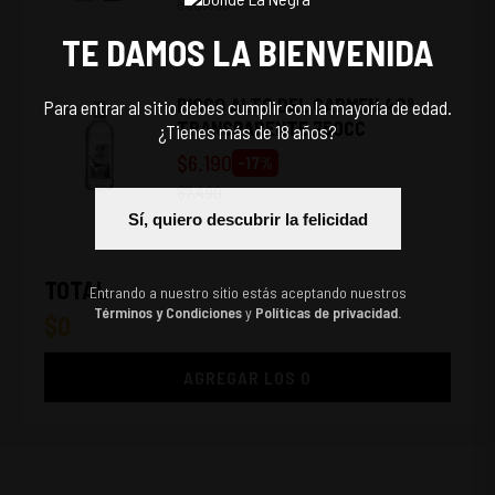
$
36.990
TE DAMOS LA BIENVENIDA
PISCO ALTO DEL CARMEN 40º
Para entrar al sitio debes cumplir con la mayoría de edad.
TRANSPARENTE 750CC
¿Tienes más de 18 años?
$
6.190
-
17
%
$
7.490
Sí, quiero descubrir la felicidad
TOTAL
Entrando a nuestro sitio estás aceptando nuestros
Términos y Condiciones
y
Políticas de privacidad.
$
0
AGREGAR LOS
0