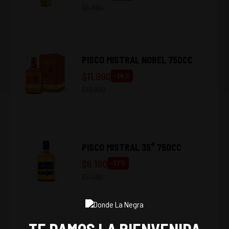
$
5.990
PISCO MISTRAL NOBEL 750CC
$
11.990
-
14
%
$
13.990
PISCO MISTRAL 35° 750CC
$
6.190
-
17
%
$
7.490