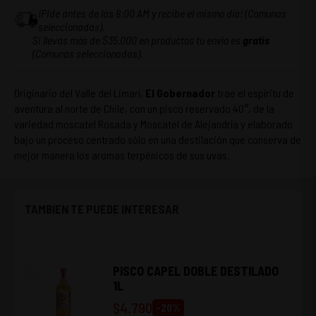
¡Pide antes de las 8:00 AM y recibe el mismo día! (Comunas
seleccionadas).
Si llevas más de $35.000 en productos tu envío es
gratis
(Comunas seleccionadas).
Originario del Valle del Limarí,
El Gobernador
trae el espíritu de
aventura al norte de Chile, con un pisco reservado 40°, de la
variedad moscatel Rosada y Moscatel de Alejandría y elaborado
bajo un proceso centrado sólo en una destilación que conserva de
mejor manera los aromas terpénicos de sus uvas.
TAMBIEN TE PUEDE INTERESAR
PISCO CAPEL DOBLE DESTILADO
1L
$
4.790
-
20
%