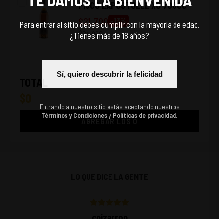
TE DAMOS LA BIENVENIDA
PISCO LAPOSTOLLE XO 700CC
$
21.790
-
13
%
Para entrar al sitio debes cumplir con la mayoría de edad.
$
24.990
¿Tienes más de 18 años?
Sí, quiero descubrir la felicidad
TOTAL
$
0
Entrando a nuestro sitio estás aceptando nuestros
Términos y Condiciones
y
Políticas de privacidad.
AGREGAR LOS
0
LO QUE DICE LA GENTE
cpizarrop