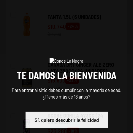
FANTA 1.5L (6 UNIDADES)
$
10.740
-
24
%
$
14.160
CANADA DRY GINGER ALE ZERO
LATA 350CC (24 UNIDADES)
TE DAMOS LA BIENVENIDA
$
15.600
-
22
%
$
19.920
Para entrar al sitio debes cumplir con la mayoría de edad.
¿Tienes más de 18 años?
SCORE GORILA 473CC (24
Sí, quiero descubrir la felicidad
UNIDADES)
$
23.280
-
10
%