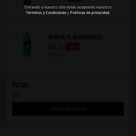
$
25.920
Entrando a nuestro sitio estás aceptando nuestros
Términos y Condiciones
y
Políticas de privacidad.
SPRITE 3L (6 UNIDADES)
$
16.140
-
20
%
$
20.100
TOTAL
$
0
AGREGAR LOS
0