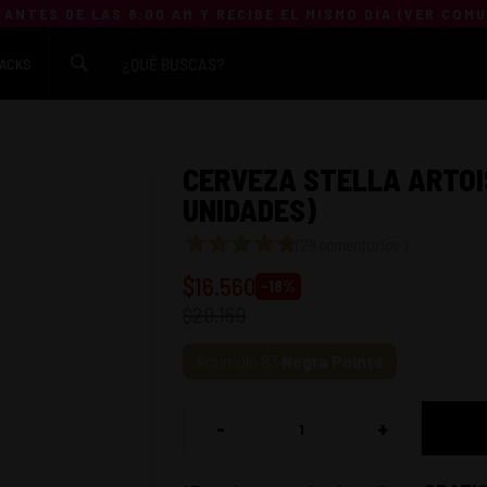
 ANTES DE LAS 8:00 AM Y RECIBE EL MISMO DÍA (
VER COM
ACKS
CERVEZA STELLA ARTOI
UNIDADES)
(
28 comentarios
)
$
16.560
-
18
%
$
20.160
Acumula
83
Negra Points
-
+