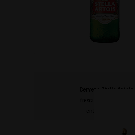
Cerveza Stella Artois
frescura y equilibrio. 
entrega un final limp
momentos especiales.
L