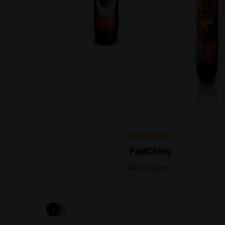
$
19.800
$
26.280
PauliChang
BBB. Un clásico.
2024-11-24