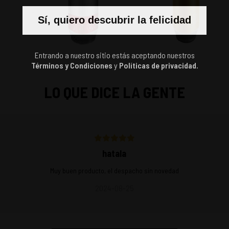
$
13.800
$
21.360
Sí, quiero descubrir la felicidad
Entrando a nuestro sitio estás aceptando nuestros
Términos y Condiciones
y
Políticas de privacidad.
LO QUE DICE LA GENTE
hatala
Muy buen producto, el despacho sin novedad
2024-08-25