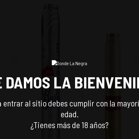
SAR
E DAMOS LA BIENVENI
 entrar al sitio debes cumplir con la mayor
edad.
¿Tienes más de 18 años?
ANN
CERVEZA BUDWEISER
CERVEZA CUSQUEÑA LAT
(12
LATÓN 710CC (12
473CC (24 UNIDADES)
UNIDADES)
$
11.640
$
18.960
-
16
%
-
11
%