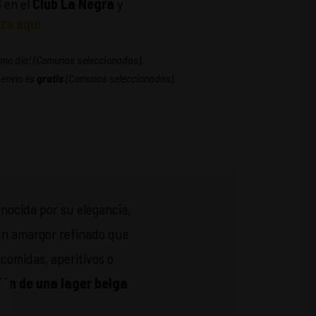
S
en el
Club La Negra
y
za aquí
ismo día! (Comunas seleccionadas).
 envío es
gratis
(Comunas seleccionadas).
nocida por su elegancia,
 un amargor refinado que
 comidas, aperitivos o
ción de una lager belga