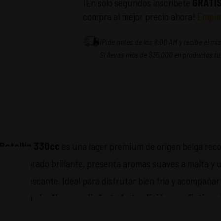
¡En solo segundos inscríbete
GRATI
compra al mejor precio ahora!
Empie
¡Pide antes de las 8:00 AM y recibe el m
Si llevas más de $35.000 en productos tu
 Botellín 330cc
es una lager premium de origen belga reco
De color dorado brillante, presenta aromas suaves a malta y
io y refrescante. Ideal para disfrutar bien fría y acompañar
lévala en La Negra y disfruta la tradición y sofistica
icónica.