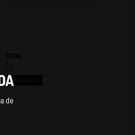
TOTAL
$
0
DA
AGREGAR LOS
0
ía de
A