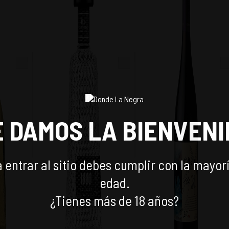
SAR
E DAMOS LA BIENVENI
 entrar al sitio debes cumplir con la mayor
AÑEJO
TEQUILA JOSE CUERVO
VINO FOLLY SYRAH
1800 CRISTALINO 750CC
MONTES 750CC
edad.
$
37.790
$
99.990
-
12
%
-
10
%
¿Tienes más de 18 años?
$
42.990
$
110.990