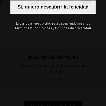
Sí, quiero descubrir la felicidad
Entrando a nuestro sitio estás aceptando nuestros
LO QUE DICE LA GENTE
Términos y Condiciones
y
Políticas de privacidad.
JUAN JOSE SAN MARTIN VILA
r
Espectacular Tequila, además de bueno excelente
presentación
2022-10-21