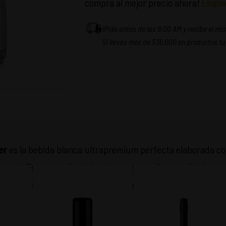
compra al mejor precio ahora!
Empie
¡Pide antes de las 8:00 AM y recibe el m
Si llevas más de $35.000 en productos tu
ver
es la bebida blanca ultrapremium perfecta elaborada co
mundo. Es un tequila elaborado en pequeñas cantidades y p
enumeradas a mano. Hecho como debe ser.