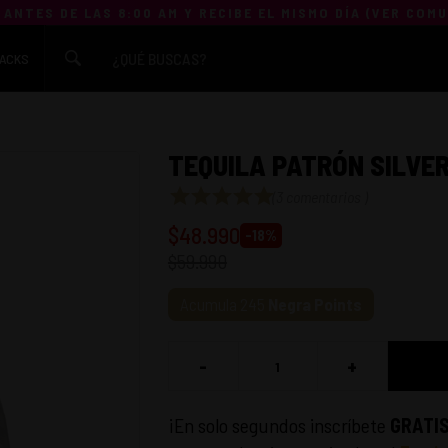
 ANTES DE LAS 8:00 AM Y RECIBE EL MISMO DÍA (
VER COM
ACKS
TEQUILA PATRÓN SILVER
(
3 comentarios
)
$
48.990
-
18
%
$
59.990
Acumula
245
Negra Points
-
+
¡En solo segundos inscríbete
GRATI