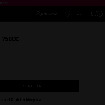
UNAS
)
Inicia Sesión
0
Enviar a:
 750CC
AGREGAR
S
en el
Club La Negra
y