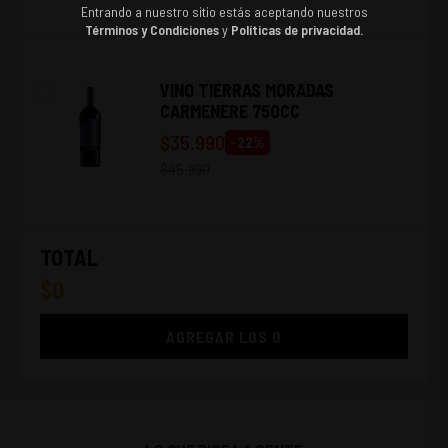
Entrando a nuestro sitio estás aceptando nuestros
Términos y Condiciones
y
Políticas de privacidad.
VINO TIERRAS MORADAS
CARMENERE 750CC
$
35.990
-
22
%
$
45.990
TOTAL
$
0
AGREGAR LOS
0