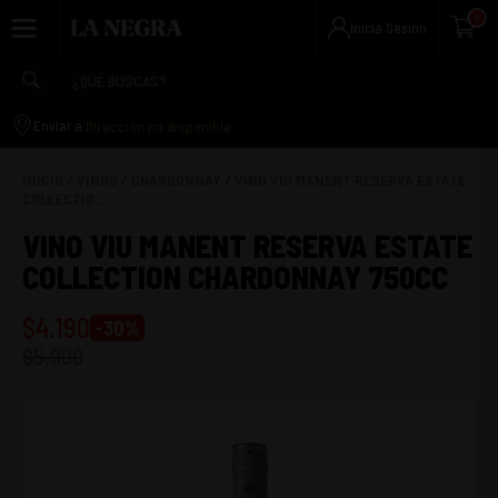
0
Inicia Sesión
Dirección no disponible
Enviar a:
INICIO
/
VINOS
/
CHARDONNAY
/
VINO VIU MANENT RESERVA ESTATE
COLLECTIO...
VINO VIU MANENT RESERVA ESTATE
COLLECTION CHARDONNAY 750CC
$
4.190
-
30
%
$
5.990