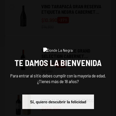
VINO TARAPACÁ GRAN RESERVA
ETIQUETA NEGRA CABERNET
SAUVIGNON 750CC
$
10.990
-
27
%
$
14.990
VINO LAPOSTOLLE GRAND
SELECTION CABERNET
TE DAMOS LA BIENVENIDA
SAUVIGNON 750CC
$
6.990
-
16
%
$
8.290
Para entrar al sitio debes cumplir con la mayoría de edad.
¿Tienes más de 18 años?
VINO ALMAVIVA 2023 750CC
Sí, quiero descubrir la felicidad
$
269.990