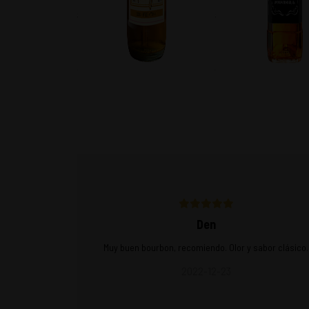
$
7.990
$
32.990
Den
Muy buen bourbon, recomiendo. Olor y sabor clásico.
2022-12-23