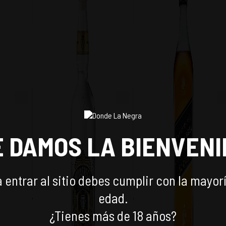
SAR
E DAMOS LA BIENVENI
 entrar al sitio debes cumplir con la mayor
edad.
EL'S
WHISKY CHIVAS REGAL
WHISKY JOHNNIE WALKE
CRYSTAL GOLD 700CC
BLACK LABEL 1L
¿Tienes más de 18 años?
$
39.990
$
29.190
-
25
%
-
29
%