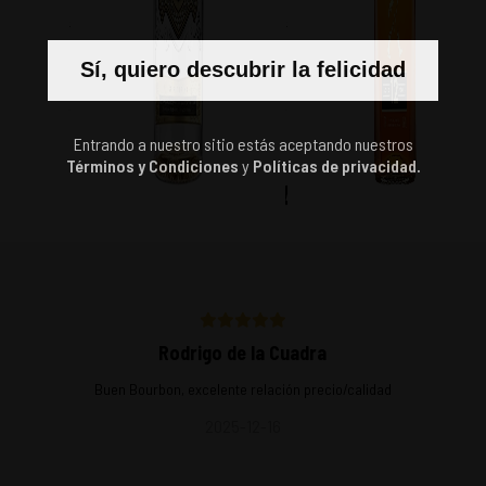
$
52.990
$
40.990
Sí, quiero descubrir la felicidad
Entrando a nuestro sitio estás aceptando nuestros
Términos y Condiciones
y
Políticas de privacidad.
LO QUE DICE LA GENTE
Rodrigo de la Cuadra
Buen Bourbon, excelente relación precio/calidad
2025-12-16