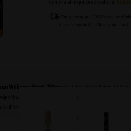
compra al mejor precio ahora!
Empie
¡Pide antes de las 8:00 AM y recibe el m
Si llevas más de $35.000 en productos tu
van Williams Black 750cc
es un bourbon clásico de Kent
ejecido en barricas de roble carbonizado, ofrece aromas a c
 equilibrado donde destacan notas dulces y un ligero toque
frutar, perfecto para tomar solo, con hielo o como base de 
isfruta de un bourbon auténtico con tradición estad