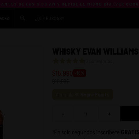
 ANTES DE LAS 8:00 AM Y RECIBE EL MISMO DÍA (
VER COM
ACKS
WHISKY EVAN WILLIAMS
(
3 comentarios
)
$
15.990
-
16
%
$
18.990
Acumula
80
Negra Points
-
+
¡En solo segundos inscríbete
GRATI